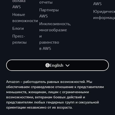
облака
отчеты
AWS
AWS
Партнеры
Юридическ
Новые
AWS
информац
возможности
Инклюзивность,
Блоги
многообразие
Пресс-
и
релизы
равенство
в AWS
English
Amazon – работодатель равных возможностей. Мы
обеспечиваем справедливое отношение к представителям
меньшинств, женщинам, лицам с ограниченными
возможностями, ветеранам боевых действий и
представителям любых гендерных групп и сексуальной
ориентации независимо от их возраста.