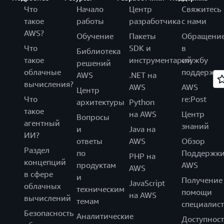
Что
Начало
Центр
Свяжитесь
такое
работы
разработчика
с нами
AWS?
Обучение
Пакеты
Обращени
Что
SDK и
в
Библиотека
такое
инструментарий
службу
решений
облачные
поддержки
AWS
.NET на
вычисления?
AWS
AWS
Центр
Что
re:Post
архитектуры
Python
такое
на AWS
Центр
Вопросы
агентный
знаний
и
Java на
ИИ?
ответы
AWS
Обзор
Раздел
по
Поддержк
PHP на
концепций
продуктам
AWS
AWS
в сфере
и
Получение
JavaScript
облачных
техническим
помощи
на AWS
вычислений
темам
специалист
Безопасность
Аналитические
Доступност