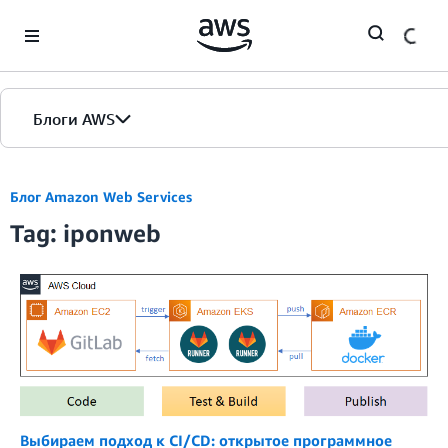
Skip to Main Content
Блоги AWS
Главная страница
Блог Amazon Web Services
Tag: iponweb
Версии
Выбираем подход к CI/CD: открытое программное