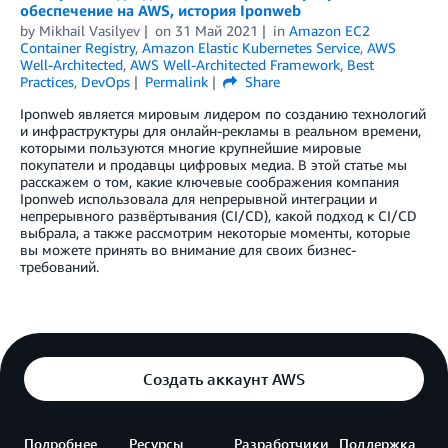
обеспечение на AWS, история Iponweb
by
Mikhail Vasilyev
on
31 Май 2021
in
Amazon EC2
Container Registry
,
Amazon Elastic Kubernetes Service
,
AWS
Well-Architected
,
AWS Well-Architected Framework
,
Best
Practices
,
DevOps
Permalink
Share
Iponweb является мировым лидером по созданию технологий
и инфраструктуры для онлайн-рекламы в реальном времени,
которыми пользуются многие крупнейшие мировые
покупатели и продавцы цифровых медиа. В этой статье мы
расскажем о том, какие ключевые соображения компания
Iponweb использовала для непрерывной интеграции и
непрерывного развёртывания (CI/CD), какой подход к CI/CD
выбрала, а также рассмотрим некоторые моменты, которые
вы можете принять во внимание для своих бизнес-
требований.
Создать аккаунт AWS
Подробнее
Ресурсы
Разработчики
Поддержка