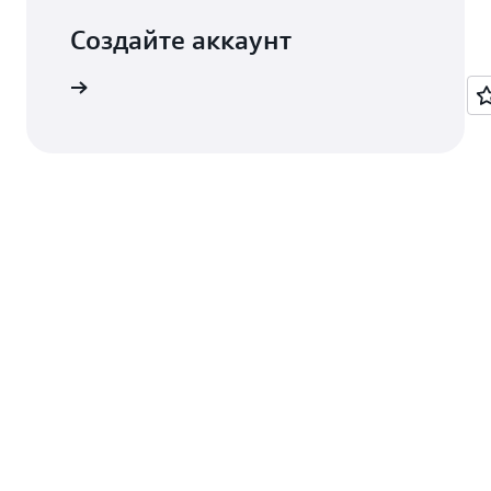
Создайте аккаунт
истрация