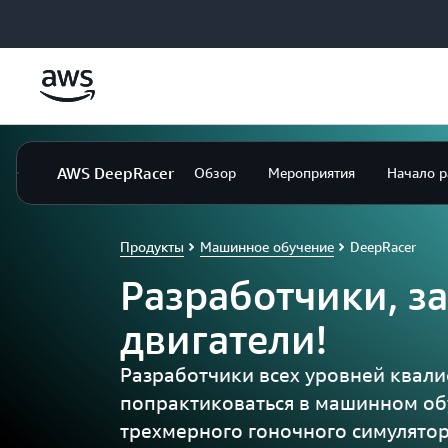
Перейти к главному контенту
AWS DeepRacer
Обзор
Мероприятия
Начало р
Продукты
Машинное обучение
DeepRacer
Разработчики, з
двигатели!
Разработчики всех уровней квал
попрактиковаться в машинном о
трехмерного гоночного симулято