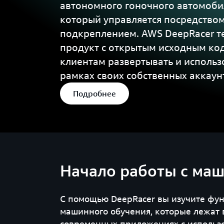
автономного гоночного автомобил
который управляется посредством
подкреплением. AWS DeepRacer т
продукт с открытым исходным код
клиентам развертывать и использ
рамках своих собственных аккаун
Подробнее
Начало работы с ма
С помощью DeepRacer вы изучите фу
машинного обучения, которые лежат 
современных приложениях с использо