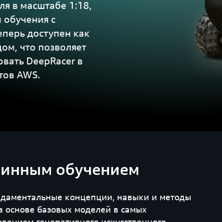
я в масштабе 1:18,
 обучения с
еперь доступен как
ом, что позволяет
овать DeepRacer в
тов AWS.
шинным обучением
ндаментальные концепции, навыки и методы
в основе базовых моделей в самых
ванием генеративного искусственного