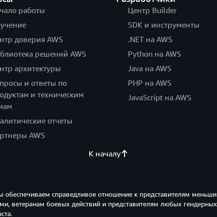
чало работы
Центр Builder
учение
SDK и инструменты
нтр доверия AWS
.NET на AWS
блиотека решений AWS
Python на AWS
нтр архитектуры
Java на AWS
просы и ответы по
PHP на AWS
одуктам и техническим
JavaScript на AWS
мам
алитические отчеты
ртнеры AWS
К началу
ы обеспечиваем справедливое отношение к представителям меньши
и, ветеранам боевых действий и представителям любых гендерных
ста.