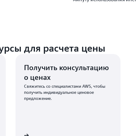
зависимости от количест
доступа в месяц с вас бу
оплата в размере 250,00 
Клиенты могут в любой м
несколько слотов устройс
урсы для расчета цены
даты продления (определ
куплен первый активный 
информацию см. в
докум
Получить консультацию
о ценах
Свяжитесь со специалистами AWS, чтобы
получить индивидуальное ценовое
предложение.
есь с нами