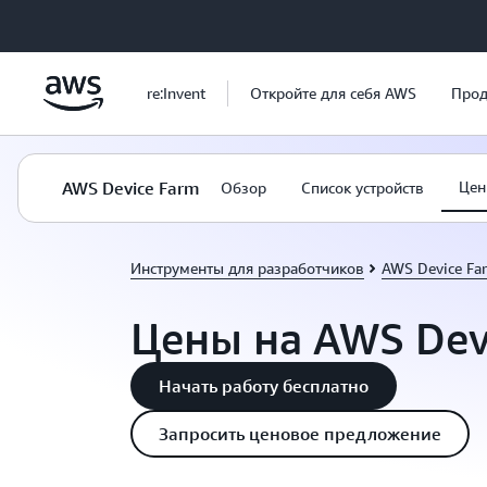
Перейти к главному контенту
re:Invent
Откройте для себя AWS
Прод
AWS Device Farm
Це
Обзор
Список устройств
Инструменты для разработчиков
AWS Device Fa
Цены на AWS Dev
Начать работу бесплатно
Запросить ценовое предложение