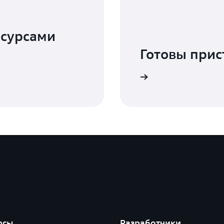
сурсами
Готовы прис
Начать работу с Device Farm
рсы
Разработчики