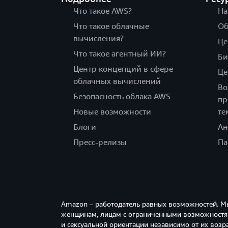
Что такое AWS?
На
Что такое облачные
Об
вычисления?
Це
Что такое агентный ИИ?
Би
Центр концепций в сфере
Це
облачных вычислений
Во
Безопасность облака AWS
пр
Новые возможности
те
Блоги
Ан
Пресс-релизы
Па
Amazon – работодатель равных возможностей. М
женщинам, лицам с ограниченными возможностям
и сексуальной ориентации независимо от их возра