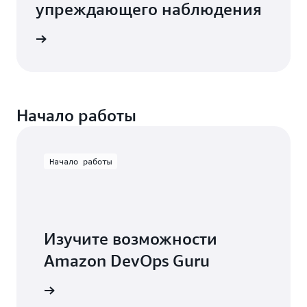
упреждающего наблюдения
траницу
Начало работы
Начало работы
Изучите возможности
Amazon DevOps Guru
ь работу