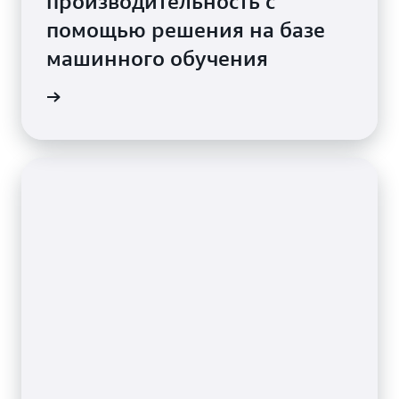
производительность с
помощью решения на базе
машинного обучения
 видео