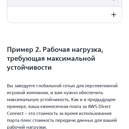
20,48 USD в месяц
$ 963.60 USD per month
984,08 USD в месяц
$ 963.60 USD per month
963,60 USD + 20,48 USD
Пример 2. Рабочая нагрузка,
требующая максимальной
устойчивости
Вы заведуете глобальной сетью для перспективной
игровой компании, и вам нужно обеспечить
максимальную устойчивость. Как и в предыдущем
примере, ваша ежемесячная плата за AWS Direct
Connect – это стоимость за время использования
порта плюс стоимость передачи данных для вашей
рабочей нагрузки.