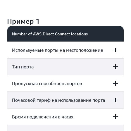
Пример 1
Number of AWS Direct Connect locations
Используемые порты на местоположение
Тип порта
2 locations
1 порт
Пропускная способность портов
2 locations
Размещенный
Почасовой тариф на использование порта
2 locations
2 Гбит/с
Время подключения в часах
2 locations