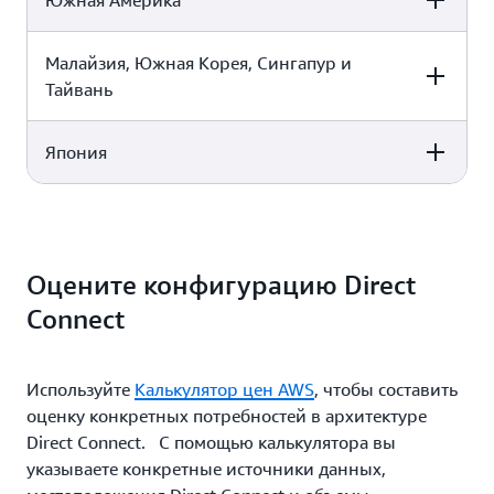
Южная Америка
Южная Африка, Нигерия
0,1700 USD
0,1300 USD
0,1300 USD
0,1900 USD
Малайзия, Южная Корея, Сингапур и
Europe
United States
Middle East
Тайвань
Южная Африка, Нигерия
0,1100 USD
0,1100 USD
0,1100 USD
0,1700 USD
Япония
Europe
United States
Middle East
0,1107 USD
0,1500 USD
0,1600 USD
Europe
United States
Middle East
0,0900 USD
0,0900 USD
0,1500 USD
Оцените конфигурацию Direct
Connect
0,0600 USD
0,0900 USD
0,1500 USD
Используйте
Калькулятор цен AWS
, чтобы составить
оценку конкретных потребностей в архитектуре
Direct Connect. С помощью калькулятора вы
указываете конкретные источники данных,