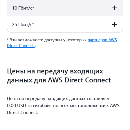
10 Гбит/с*
Port hour rate (Excluding
Port hour rate in
0,66 USD/час
0,627 USD/час
Japan)
Japan
25 Гбит/с*
Port hour rate (Excluding
Port hour rate in
1,65 USD/час
1,568 USD/час
Japan)
Japan
* Эти возможности доступны у некоторых
партнеров AWS
Port hour rate (Excluding
Port hour rate in
Direct Connect
2,48 USD/час
.
2,361 USD/час
Japan)
Japan
6,20 USD/час
6,20 USD/час
Цены на передачу входящих
данных для AWS Direct Connect
Цена на передачу входящих данных составляет
0,00 USD за гигабайт во всех местоположениях AWS
Direct Connect.