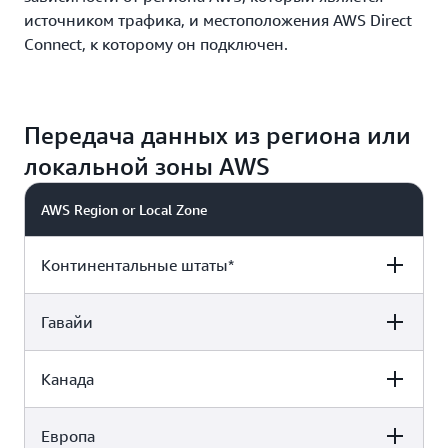
источником трафика, и местоположения AWS Direct
Connect, к которому он подключен.
Передача данных из региона или
локальной зоны AWS
AWS Region or Local Zone
Континентальные штаты*
Гавайи
To Direct Connect Location in:
Pricing
Канада
To Direct Connect Location in:
Pricing
Континентальные штаты
0,0200 USD
Европа
To Direct Connect Location in:
Pricing
Континентальные штаты
0,0350 USD