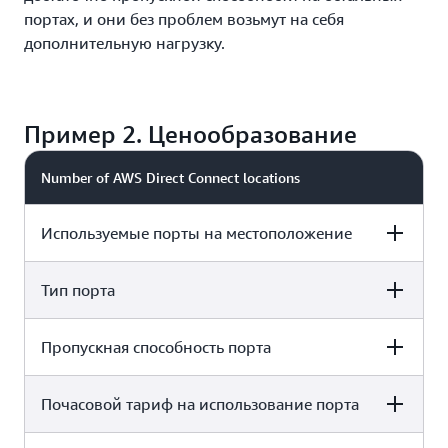
портах, и они без проблем возьмут на себя
дополнительную нагрузку.
Пример 2. Ценообразование
Number of AWS Direct Connect locations
Используемые порты на местоположение
Тип порта
2 locations
2 порта
Пропускная способность порта
2 locations
Выделенный хостинг
Почасовой тариф на использование порта
2 locations