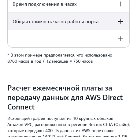
10 Гбит/с
Время подключения в часах
2 locations
2,25 USD в час
Общая стоимость часов работы порта
2 locations
730 часов*
2 locations
* В этом примере предполагается, что использовано
6570,00 USD в месяц
2 locations
8760 часов в год / 12 месяцев = 730 часов
(2 местоположения x 2 порта на местоположение) x
2,25 USD в час x 730 часов
Расчет ежемесячной платы за
передачу данных для AWS Direct
Connect
Исходящий трафик поступает из 10 крупных облаков
Amazon VPC, расположенных в регионе Восток США (Огайо),
которые передают 400 ТБ данных из AWS через ваше
местоположение AWS Direct Connect. За тот же период 1 ПБ