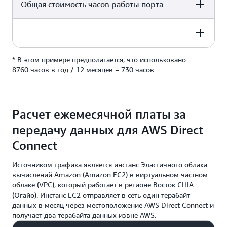
0,66 USD в час
Общая стоимость часов работы порта
2 locations
730 часов*
2 locations
* В этом примере предполагается, что использовано
963,60 USD в месяц
2 locations
8760 часов в год / 12 месяцев = 730 часов
(2 местоположения x 1 порт на местоположение) x
0,66 USD в час x 730 часов
Расчет ежемесячной платы за
передачу данных для AWS Direct
Connect
Источником трафика является инстанс Эластичного облака
вычислений Amazon (Amazon EC2) в виртуальном частном
облаке (VPC), который работает в регионе Восток США
(Огайо). Инстанс EC2 отправляет в сеть один терабайт
данных в месяц через местоположение AWS Direct Connect и
получает два терабайта данных извне AWS.