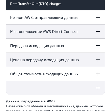
Data Transfer Out (DTO) charges
Регион AWS, отправляющий данные
Местоположение AWS Direct Connect
Восток США (Огайо)
Передача исходящих данных
Колумбус, Огайо
Цена на передачу исходящих данных
1,024 ГБ в месяц
Общая стоимость исходящих данных
0,02 USD за ГБ
20,48 USD в месяц
Данные, переданные в AWS
Независимо от объема и местоположения, данные, которые
1024 ГБ x 0,02 USD
переданы в AWS через AWS Direct Connect, стоят 0,00 USD за