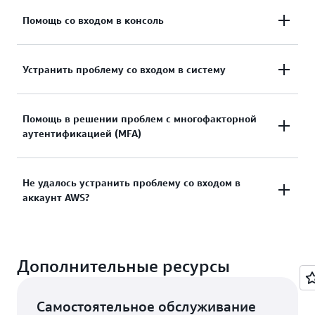
Помощь со входом в консоль
Нужна помощь со входом в Консоль управления
Устранить проблему со входом в систему
AWS?
Пытались войти, но произошла ошибка с
Помощь в решении проблем с многофакторной
Перейти к документации
аутентификацией (MFA)
данными для входа? Или у вас нет учетных
данных для доступа к аккаунту
привилегированного пользователя AWS?
Утерянное или непригодное для использования
Не удалось устранить проблему со входом в
аккаунт AWS?
устройство многофакторной аутентификации
Смотреть решения
(MFA)
Если вы все еще не можете войти в свой аккаунт
Смотреть решение
Дополнительные ресурсы
AWS, заполните эту форму.
Посмотреть форму
Самостоятельное обслуживание