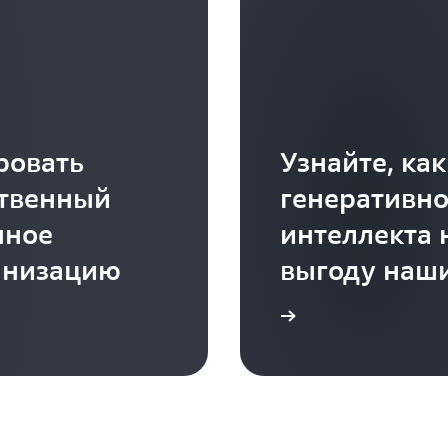
ровать
Узнайте, ка
ственный
генеративно
нное
интеллекта 
анизацию
выгоду наш
Подробнее