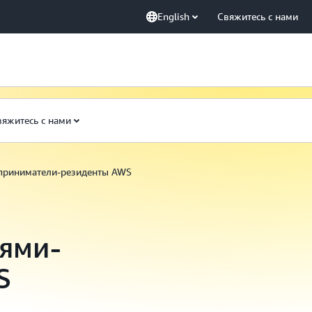
English
Свяжитесь с нами
вяжитесь с нами
приниматели-резиденты AWS
ями-
S