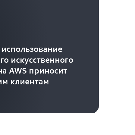
к использование
го искусственного
на AWS приносит
им клиентам