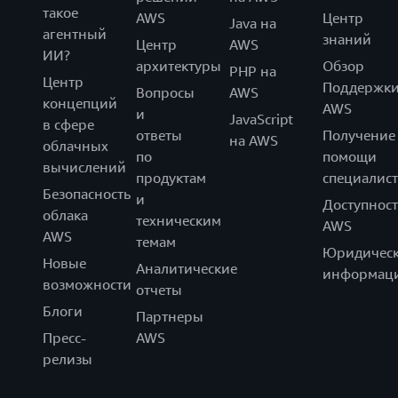
такое
AWS
Центр
Java на
агентный
знаний
Центр
AWS
ИИ?
архитектуры
Обзор
PHP на
Центр
Поддержк
Вопросы
AWS
концепций
AWS
и
JavaScript
в сфере
ответы
Получение
на AWS
облачных
по
помощи
вычислений
продуктам
специалист
Безопасность
и
Доступност
облака
техническим
AWS
AWS
темам
Юридическ
Новые
Аналитические
информац
возможности
отчеты
Блоги
Партнеры
Пресс-
AWS
релизы