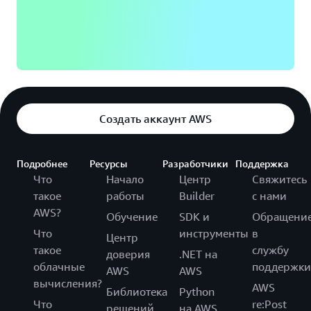
Создать аккаунт AWS
Подробнее
Ресурсы
Разработчики
Поддержка
Что
Начало
Центр
Свяжитесь
такое
работы
Builder
с нами
AWS?
Обучение
SDK и
Обращени
Что
инструменты
в
Центр
такое
службу
доверия
.NET на
облачные
поддержки
AWS
AWS
вычисления?
AWS
Библиотека
Python
Что
re:Post
решений
на AWS