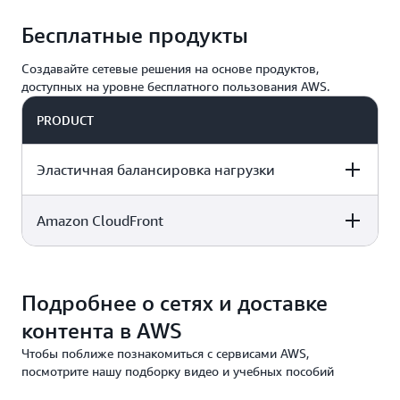
Сервис CloudFront поддерживает много
позволяющий уменьшить задержки и снизить
Бесплатные продукты
форматов для потоковой передачи, в том числе
нагрузку на серверы источников.
Microsoft Smooth, HLS, HDS, а также MPEG-DASH.
Создавайте сетевые решения на основе продуктов,
Интеграция с Elemental MediaStore обеспечивает
доступных на уровне бесплатного пользования AWS.
потоковую передачу с низкой задержкой.
PRODUCT
Эластичная балансировка нагрузки
Amazon CloudFront
DESCRIPTION
FREE TIER OFFER
PRODUCT
DETAILS
PRICING
DESCRIPTION
FREE TIER OFFER
PRODUCT
DETAILS
PRICING
Подробнее о сетях и доставке
Бесплатная
пробная версия
контента в AWS
на 12 месяцев в
Этот всегда
рамках
Чтобы поближе познакомиться с сервисами AWS,
бесплатный
бесплатного и
посмотрите нашу подборку видео и учебных пособий
сервис доступен в
платного