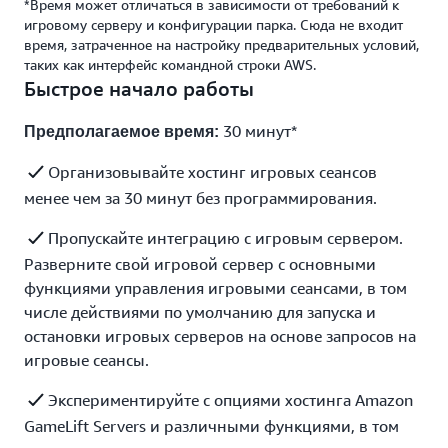
*Время может отличаться в зависимости от требований к
игровому серверу и конфигурации парка. Сюда не входит
время, затраченное на настройку предварительных условий,
таких как интерфейс командной строки AWS.
Быстрое начало работы
30 минут*
Предполагаемое время:
Организовывайте хостинг игровых сеансов
менее чем за 30 минут без программирования.
​​​
Пропускайте интеграцию с игровым сервером.
Разверните свой игровой сервер с основными
функциями управления игровыми сеансами, в том
числе действиями по умолчанию для запуска и
остановки игровых серверов на основе запросов на
игровые сеансы.
​​​​​
Экспериментируйте с опциями хостинга Amazon
GameLift Servers и различными функциями, в том