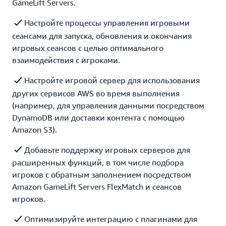
GameLift Servers.
​​​​​​​
Настройте процессы управления игровыми
сеансами для запуска, обновления и окончания
игровых сеансов с целью оптимального
взаимодействия с игроками.
​​​​​​​
Настройте игровой сервер для использования
других сервисов AWS во время выполнения
(например, для управления данными посредством
DynamoDB или доставки контента с помощью
Amazon S3).
​​​​​​​
Добавьте поддержку игровых серверов для
расширенных функций, в том числе подбора
игроков с обратным заполнением посредством
Amazon GameLift Servers FlexMatch и сеансов
игроков.
​​​​​​​
Оптимизируйте интеграцию с плагинами для