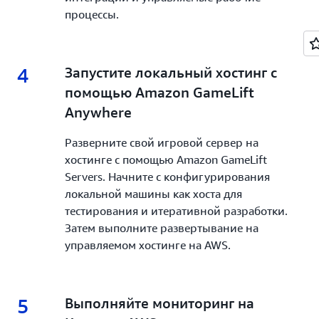
процессы.
4
4.
Запустите локальный хостинг с
помощью Amazon GameLift
Anywhere
Разверните свой игровой сервер на
хостинге с помощью Amazon GameLift
Servers. Начните с конфигурирования
локальной машины как хоста для
тестирования и итеративной разработки.
Затем выполните развертывание на
управляемом хостинге на AWS.
5
5.
Выполняйте мониторинг на