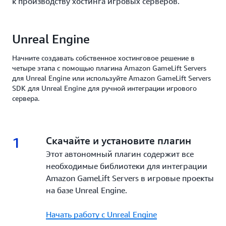
к производству хостинга игровых серверов.
Unreal Engine
Начните создавать собственное хостинговое решение в
четыре этапа с помощью плагина Amazon GameLift Servers
для Unreal Engine или используйте Amazon GameLift Servers
SDK для Unreal Engine для ручной интеграции игрового
сервера.
1
1.
Скачайте и установите плагин
Этот автономный плагин содержит все
необходимые библиотеки для интеграции
Amazon GameLift Servers в игровые проекты
на базе Unreal Engine.
Начать работу с Unreal Engine