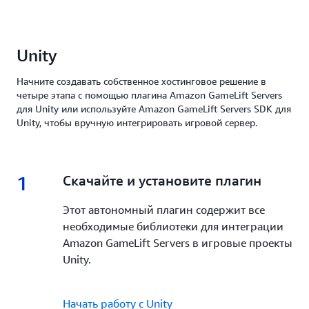
Unity
Начните создавать собственное хостинговое решение в
четыре этапа с помощью плагина Amazon GameLift Servers
для Unity или используйте Amazon GameLift Servers SDK для
Unity, чтобы вручную интегрировать игровой сервер.
1
1.
Скачайте и установите плагин
Этот автономный плагин содержит все
необходимые библиотеки для интеграции
Amazon GameLift Servers в игровые проекты
Unity.
Начать работу c Unity