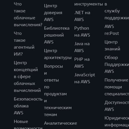
Что
инструменты
в
Центр
такое
службу
доверия
.NET на
облачные
поддержки
AWS
AWS
вычисления?
AWS
Библиотека
Python
Что
re:Post
решений
на AWS
такое
AWS
Центр
Java на
агентный
знаний
Центр
AWS
ИИ?
архитектуры
Обзор
PHP на
Центр
Поддержк
Вопросы
AWS
концепций
AWS
и
JavaScript
в сфере
ответы
Получение
на AWS
облачных
по
помощи
вычислений
продуктам
специалист
Безопасность
и
Доступност
облака
техническим
AWS
AWS
темам
Юридическ
Новые
Аналитические
информац
возможности