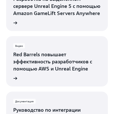
высокопроизводительного оборудования,
сервере Unreal Engine 5 с помощью
взаимодействовать с игровыми серверами
Amazon GameLift Servers Anywhere
Amazon GameLift Realtime с помощью
протоколов TCP или UDP. В клиентский пакет
робнее
SDK Realtime входит клиент для C#, который
можно использовать с Unity 2020 и
пользовательскими программными ядрами игр
на C#.
Видео
Red Barrels повышает
Скачать версию 1.2
эффективность разработчиков с
помощью AWS и Unreal Engine
робнее
Документация
Руководство по интеграции