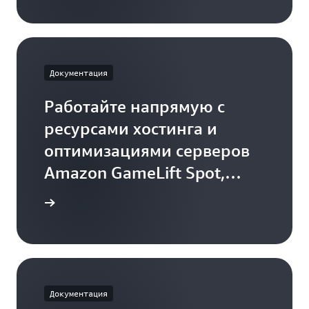
Документация
Работайте напрямую с
ресурсами хостинга и
оптимизациями серверов
Amazon GameLift Spot,
используя FleetIQ
дробнее
Документация