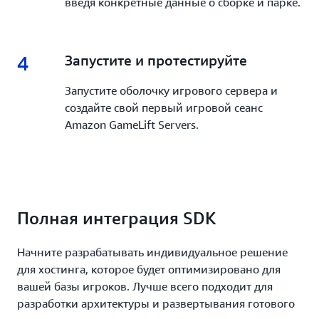
введя конкретные данные о сборке и парке.
4
4.
Запустите и протестируйте
Запустите оболочку игрового сервера и
создайте свой первый игровой сеанс
Amazon GameLift Servers.
Полная интеграция SDK
Начните разрабатывать индивидуальное решение
для хостинга, которое будет оптимизировано для
вашей базы игроков. Лучше всего подходит для
разработки архитектуры и развертывания готового