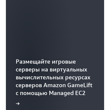
Размещайте игровые
серверы на виртуальных
вычислительных ресурсах
серверов Amazon GameLift
с помощью Managed EC2
дробнее