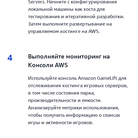
Servers. Начните с конфигурирования
локальной машины как хоста для
тестирования и итеративной разработки.
Затем выполните развертывание на
управляемом хостинге на AWS.
4
4.
Выполняйте мониторинг на
Консоли AWS
Используйте консоль Amazon GameLift для
отслеживания хостинга игровых серверов,
в том числе состояния парка,
производительности и емкости.
Анализируйте метрики использования,
чтобы получить информацию о сеансах
игры и активности игроков.