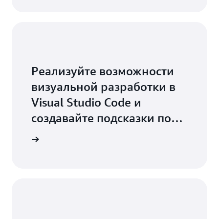
общих шаблонов.
Реализуйте возможности
визуальной разработки в
Visual Studio Code и
создавайте подсказки по
коду с помощью
ий в IDE
генеративного
искусственного интеллекта
для любого ресурса AWS
CloudFormation.