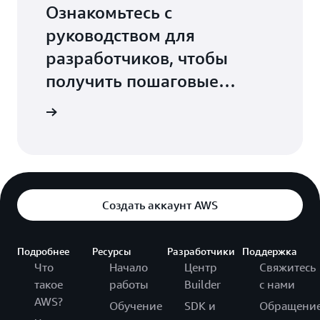
Ознакомьтесь с
руководством для
разработчиков, чтобы
получить пошаговые
инструкции по созданию
туры AWS
вашего первого
современного
приложения.
Создать аккаунт AWS
Подробнее
Ресурсы
Разработчики
Поддержка
Что
Начало
Центр
Свяжитесь
такое
работы
Builder
с нами
AWS?
Обучение
SDK и
Обращени