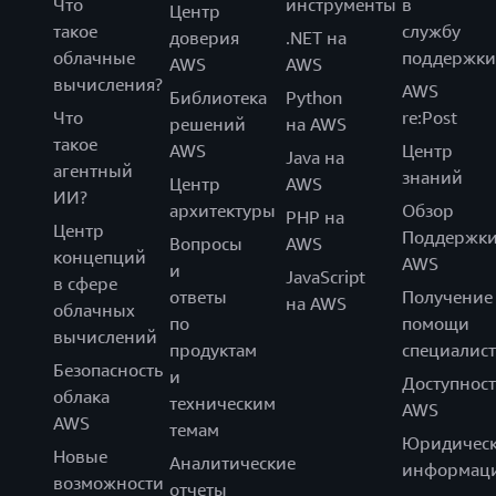
Что
инструменты
в
Центр
такое
службу
доверия
.NET на
облачные
поддержки
AWS
AWS
вычисления?
AWS
Библиотека
Python
Что
re:Post
решений
на AWS
такое
AWS
Центр
Java на
агентный
знаний
Центр
AWS
ИИ?
архитектуры
Обзор
PHP на
Центр
Поддержк
Вопросы
AWS
концепций
AWS
и
JavaScript
в сфере
ответы
Получение
на AWS
облачных
по
помощи
вычислений
продуктам
специалист
Безопасность
и
Доступност
облака
техническим
AWS
AWS
темам
Юридическ
Новые
Аналитические
информац
возможности
отчеты