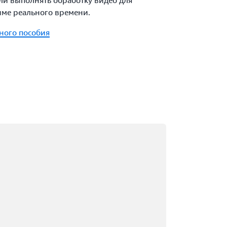
или выполнять обработку видео для
име реального времени.
ного пособия
грузка