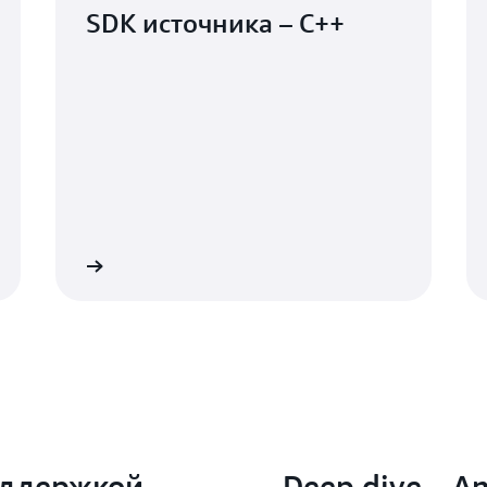
SDK источника – C++
Подробнее
Подробне
оддержкой
Deep dive – A