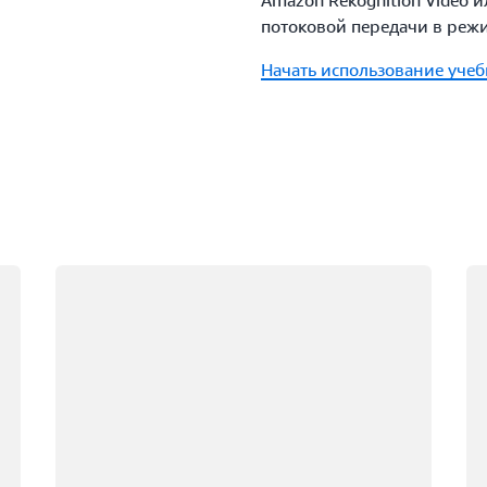
Amazon Rekognition Video 
потоковой передачи в реж
Загрузить презентацию
Начать использование учеб
Загрузка
За