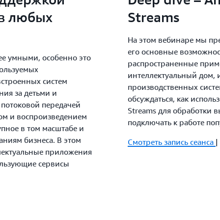
 в любых
Streams
На этом вебинаре мы пре
его основные возможнос
ее умными, особенно это
распространенные прим
пользуемых
интеллектуальный дом, 
встроенных систем
производственных систе
ния за детьми и
обсуждаться, как использ
 потоковой передачей
Streams для обработки 
зом и воспроизведением
подключать к работе по
пное в том масштабе и
аниям бизнеса. В этом
Смотреть запись сеанса
|
ллектуальные приложения
ользующие сервисы