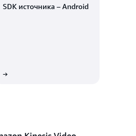
SDK источника – Android
е
mazon Kinesis Video