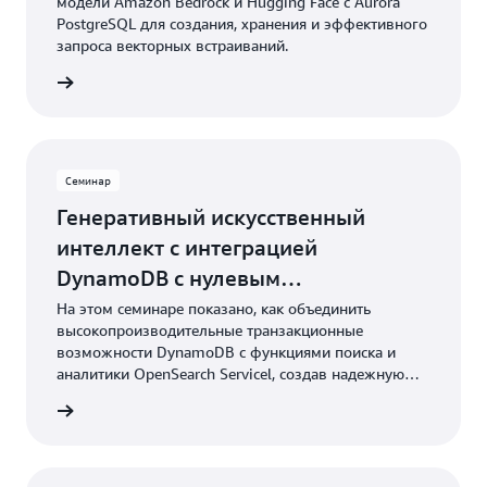
модели Amazon Bedrock и Hugging Face с Aurora
PostgreSQL для создания, хранения и эффективного
запроса векторных встраиваний.
робнее
Семинар
Генеративный искусственный
интеллект с интеграцией
DynamoDB с нулевым
использованием ETL с сервисом
На этом семинаре показано, как объединить
высокопроизводительные транзакционные
OpenSearch и Amazon Bedrock
возможности DynamoDB с функциями поиска и
аналитики OpenSearch Servicel, создав надежную
архитектуру приложений для контекстно-зависимых
робнее
логических рассуждений. Благодаря практическим
занятиям вы приобретете опыт настройки Amazon
Bedrock Connector, управления данными каталога
продуктов и внедрения функций векторного поиска.