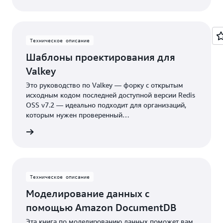
Техническое описание
Шаблоны проектирования для
Valkey
Это руководство по Valkey — форку с открытым
исходным кодом последней доступной версии Redis
OSS v7.2 — идеально подходит для организаций,
которым нужен проверенный
высокопроизводительный кеш с открытым
робнее
исходным кодом. Мы обсудим, когда использовать
кэширование, и углубимся в основные шаблоны
моделирования данных, оптимизацию ресурсов, а
также расширенные типы и шаблоны данных.
Техническое описание
Моделирование данных с
помощью Amazon DocumentDB
Эта книга по моделированию данных поможет вам