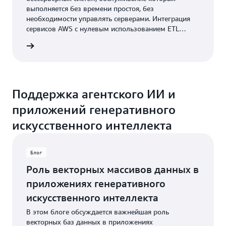
выполняется без времени простоя, без
необходимости управлять серверами. Интеграция
сервисов AWS с нулевым использованием ETL
упрощает задачи аналитики, машинного обучения и
робнее
поиска по операционным данным, устраняя
необходимость в создании конвейеров данных или
управлении ими.
Поддержка агентского ИИ и
приложений генеративного
искусственного интеллекта
Блог
Роль векторных массивов данных в
приложениях генеративного
искусственного интеллекта
В этом блоге обсуждается важнейшая роль
векторных баз данных в приложениях