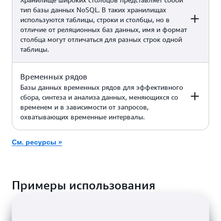
(например, чат-боты с функцией
(совместимость с
тип базы данных NoSQL. В таких хранилищах
дополненной извлеченными
MongoDB)
используются таблицы, строки и столбцы, но в
Обнаружение мошенничества,
данными генерации, поиск
отличие от реляционных баз данных, имя и формат
социальные сети, системы
сходств, системы рекомендаций
столбца могут отличаться для разных строк одной
рекомендаций, примеры
и многое другое)
таблицы.
использования генеративного
искусственного интеллекта
Amazon Neptune
(например, GraphRag,
Временных рядов
Примеры
Сервис AWS
расширенное обнаружение
Базы данных временных рядов для эффективного
мошенничества, поиск новых
сбора, синтеза и анализа данных, меняющихся со
ответов и многое другое)
временем и в зависимости от запросов,
Высокомасштабируемые
охватывающих временные интервалы.
промышленные приложения
Amazon
для технического обслуживания
Keyspaces (для
оборудования, управления
См. ресурсы »
Примеры
Apache Cassandra)
Сервис AWS
парком устройств и
оптимизации маршрутизации
Приложения Интернета вещей
Amazon
Примеры использования
(IoT), DevOps, промышленная
Timestream
телеметрия