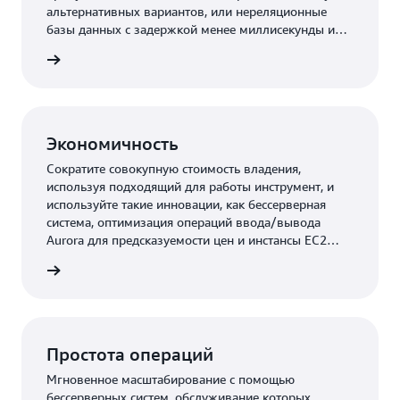
альтернативных вариантов, или нереляционные
базы данных с задержкой менее миллисекунды или
даже в несколько микросекунд.
робнее
Экономичность
Сократите совокупную стоимость владения,
используя подходящий для работы инструмент, и
используйте такие инновации, как бессерверная
система, оптимизация операций ввода/вывода
Aurora для предсказуемости цен и инстансы EC2
Graviton4 для получения дополнительных
робнее
преимуществ по соотношению цены и
производительности.
Простота операций
Мгновенное масштабирование с помощью
бессерверных систем, обслуживание которых