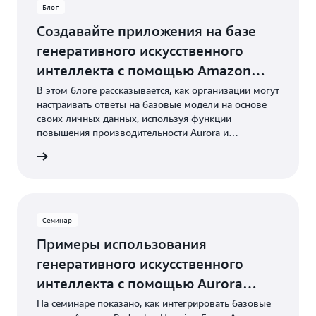
Блог
Создавайте приложения на базе
генеративного искусственного
интеллекта с помощью Amazon
Aurora и Баз знаний для Amazon
В этом блоге рассказывается, как организации могут
настраивать ответы на базовые модели на основе
Bedrock
своих личных данных, используя функции
повышения производительности Aurora и
полностью управляемый рабочий процесс RAG
ть блог
Amazon Bedrock.
Семинар
Примеры использования
генеративного искусственного
интеллекта с помощью Aurora
PostgreSQL и pgvector
На семинаре показано, как интегрировать базовые