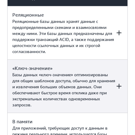
Реляционные
Реляционные базы данных хранят данные с
предопределенными схемами и взаимосвязями
между ними. Эти базы данных предназначены для
поддержки транзакций ACID, а также поддержания
целостности ссылочных данных и их строгой
согласованности.
«Ключ-значение»
Примеры
Сервис AWS
Базы данных «ключ‑значение» оптимизированы
для общих шаблонов доступа, обычно для хранения
и извлечения больших объемов данных. Они
Традиционные приложения,
обеспечивают быстрое время отклика даже при
планирование корпоративных
экстремальных количествах одновременных
ресурсов (ERP), управление
запросов.
взаимоотношениями с
клиентами (CRM), интернет-
торговля, примеры
Amazon Aurora
В памяти
Примеры
Сервис AWS
использования генеративного
Amazon RDS
Для приложений, требующих доступ к данным в
искусственного интеллекта
режиме реального времени, используются базы