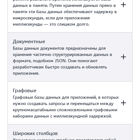
(например, чат-боты с функцией
данных в памяти. Путем хранения данных прямо в
Интернет-приложения с
дополненной извлеченными
памяти эти базы данных обеспечивают задержку в
интенсивным трафиком,
данными генерации, поиск
микросекундах, если для приложения
системы интернет-торговли,
сходств, системы рекомендаций
миллисекунды — это слишком долго.
игровые приложения, примеры
и многое другое)
использования генеративного
Amazon
искусственного интеллекта
Документные
Примеры
Сервис AWS
DynamoDB
(например, поиск сходств с
Базы данных документов предназначены для
использованием интеграции
хранения частично структурированных данных в
DynamoDB с нулевым
формате, подобном JSON. Они помогают
Кэширование, управление
использованием ETL и сервис
разработчикам быстро создавать и обновлять
сеансами, игровыми таблицами
Amazon OpenSearch)
приложения.
лидеров, геопространственные
приложения, примеры
использования генеративного
Графовые
Примеры
Сервис AWS
Amazon
искусственного интеллекта
Графовые базы данных для приложений, в которых
ElastiCache
(например, чат-боты с функцией
нужно создавать запросы и перемещаться между
Amazon
дополненной извлеченными
крупномасштабными сложносвязными графовыми
Управление контентом,
MemoryDB
данными генерации,
наборами данных с миллисекундной задержкой.
каталоги, профили
семантическое кэширование,
пользователей, примеры
системы рекомендаций,
использования генеративного
Amazon
обнаружение мошенничества и
Широких столбцов
Примеры
Сервис AWS
искусственного интеллекта
DocumentDB
многое другое)
Хранилище широких столбцов представляет собой