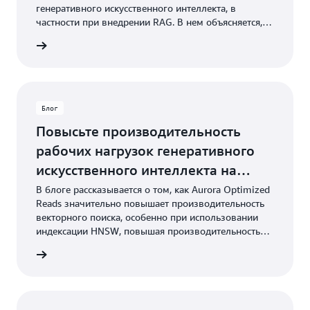
генеративного искусственного интеллекта, в
частности при внедрении RAG. В нем объясняется,
как векторные базы данных помогают хранить и
ть блог
запрашивать встраивания, относящиеся к
конкретным доменам, для повышения точности и
актуальности ответов ИИ.
Блог
Повысьте производительность
рабочих нагрузок генеративного
искусственного интеллекта на
Amazon Aurora с помощью
В блоге рассказывается о том, как Aurora Optimized
Reads значительно повышает производительность
Optimized Reads и pgvector
векторного поиска, особенно при использовании
индексации HNSW, повышая производительность
запросов до 20 раз по сравнению с индексацией
ть блог
ivFFlat.