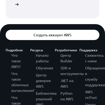
Вход
Создать аккаунт AWS
Подробнее
Ресурсы
Разработчики
Поддержка
Что
Начало
Центр
Свяжитесь
такое
работы
Builder
с нами
AWS?
Обучение
SDK и
Обращени
Что
инструменты
в
Центр
такое
службу
доверия
.NET на
облачные
поддержки
AWS
AWS
вычисления?
AWS
Библиотека
Python
Что
re:Post
решений
на AWS
такое
AWS
Центр