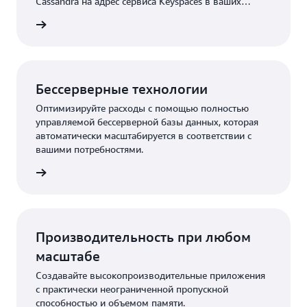
Cassandra на адрес сервиса Keyspaces в ваших
приложениях.
робнее
Бессерверные технологии
Оптимизируйте расходы с помощью полностью
управляемой бессерверной базы данных, которая
автоматически масштабируется в соответствии с
вашими потребностями.
робнее
Производительность при любом
масштабе
Создавайте высокопроизводительные приложения
с практически неограниченной пропускной
способностью и объемом памяти.