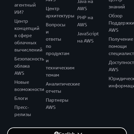
Java на
агентный
знаний
Центр
AWS
ИИ?
архитектуры
Обзор
PHP на
Центр
Поддержк
Вопросы
AWS
концепций
AWS
и
JavaScript
в сфере
ответы
Получение
на AWS
облачных
по
помощи
вычислений
продуктам
специалист
Безопасность
и
Доступност
облака
техническим
AWS
AWS
темам
Юридическ
Новые
Аналитические
информац
возможности
отчеты
Блоги
Партнеры
Пресс-
AWS
релизы