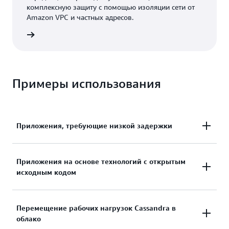
комплексную защиту с помощью изоляции сети от
Amazon VPC и частных адресов.
робнее
Примеры использования
Приложения, требующие низкой задержки
Высокоскоростная обработка данных
Приложения на основе технологий с открытым
исходным кодом
обеспечивает работу приложений, для которых
важно, чтобы задержка не превышала
нескольких миллисекунд, например решений
Создавайте приложения в AWS, используя
Перемещение рабочих нагрузок Cassandra в
для обслуживания промышленного
облако
драйверы и API Cassandra с открытым исходным
оборудования, мониторинга торговых