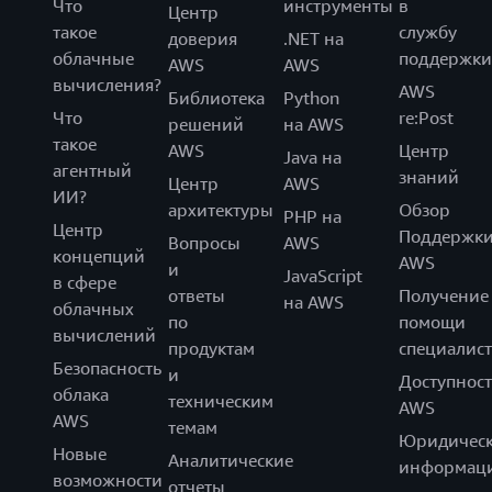
Что
инструменты
в
Центр
такое
службу
доверия
.NET на
облачные
поддержки
AWS
AWS
вычисления?
AWS
Библиотека
Python
Что
re:Post
решений
на AWS
такое
AWS
Центр
Java на
агентный
знаний
Центр
AWS
ИИ?
архитектуры
Обзор
PHP на
Центр
Поддержк
Вопросы
AWS
концепций
AWS
и
JavaScript
в сфере
ответы
Получение
на AWS
облачных
по
помощи
вычислений
продуктам
специалист
Безопасность
и
Доступност
облака
техническим
AWS
AWS
темам
Юридическ
Новые
Аналитические
информац
возможности
отчеты