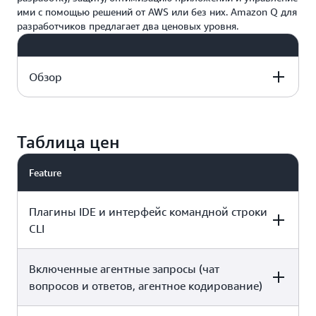
ими с помощью решений от AWS или без них. Amazon Q для
разработчиков предлагает два ценовых уровня.
Обзор
Free Tier: Advanced
Pro Tier: Expanded limits
capabilities at zero
$19/mo. per user
Таблица цен
cost
Feature
Все, что входит в Уровень
бесплатного пользования, а
Плагины IDE и интерфейс командной строки
также
CLI
Ограниченное
количество
Увеличенные лимиты
агентных
агентных запросов
Включенные агентные запросы (чат
Free
Pro
запросов в
Увеличенные лимиты для
вопросов и ответов, агентное кодирование)
месяц
преобразования
Доступ к
приложений на Java и .NET