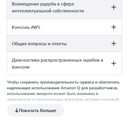
Возмещение ущерба в сфере
Free
Pro
Да
Да
интеллектуальной собственности
Доступен отказ
Автоматический отказ
Консоль AWS
Free
Pro
Общие вопросы и ответы
Free
Pro
Нет
Да
Диагностика распространенных ошибок в
Free
Pro
консоли
Да
Да
Чтобы сохранить производительность сервиса и обеспечить
Free
Pro
надлежащее использование Amazon Q для разработчиков,
использование аккаунта может быть изменено в
зависимости от региональных факторов, истории платежей,
Да
Да
мошеннического использования или одобрения запроса на
Показать больше
увеличение квоты. Подробнее см. в разделе
Ограничения в
сервисах
.