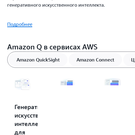
генеративного искусственного интеллекта.
Подробнее
Amazon Q в сервисах AWS
Amazon QuickSight
Amazon Connect
Ц
Генеративный
Помощник
Помощь
искусственный
на
генератив
интеллект
базе
искусстве
для
генеративного
интеллект