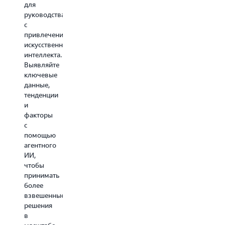
услуг.
для
руководства
с
Подробнее
привлечением
искусственного
интеллекта.
Выявляйте
ключевые
данные,
тенденции
и
факторы
с
помощью
агентного
ИИ,
чтобы
принимать
более
взвешенные
решения
в