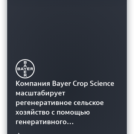
Компания Bayer Crop Science
масштабирует
Компания Accenture ускоряет
регенеративное сельское
Компания nnamu сокращает
развертывание
хозяйство с помощью
время разработки на 30 %
инфраструктуры с помощью
генеративного
благодаря использованию
Amazon Q для разработчиков
искусственного интеллекта
Amazon Q