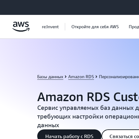
Перейти к главному контенту
re:Invent
Откройте для себя AWS
Прод
Базы данных
Amazon RDS
Персонализирован
Amazon RDS Cus
Сервис управляемых баз данных 
требующих настройки операционн
данных
Начать работу с RDS
Связаться с