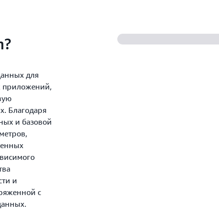
m?
данных для
х приложений,
вую
х. Благодаря
нных и базовой
метров,
оенных
ависимого
тва
сти и
ряженной с
данных.