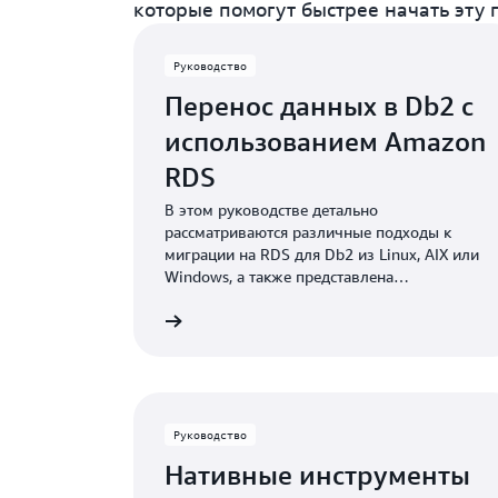
которые помогут быстрее начать эту 
Руководство
Перенос данных в Db2 с
использованием Amazon
RDS
В этом руководстве детально
рассматриваются различные подходы к
миграции на RDS для Db2 из Linux, AIX или
Windows, а также представлена
информация о методике сокращения
Подробнее
времени простоя, синхронной и
одноразовой миграции, а также многое
другое.
Руководство
Нативные инструменты