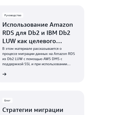
Руководство
Использование Amazon
RDS для Db2 и IBM Db2
LUW как целевого
ресурса для AWS DMS
В этом материале рассказывается о
процессе миграции данных на Amazon RDS
из Db2 LUW с помощью AWS DMS с
поддержкой SSL и при использовании
специальных настроек адреса.
е
Блог
Стратегии миграции