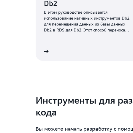
Db2
В этом руководстве описывается
использование нативных инструментов Db2
для перемещения данных из базы данных
Db2 в RDS для Db2. Этот способ переноса
требует подключения клиентской машины к
инстансу Amazon RDS.
Подробнее
Инструменты для ра
кода
Вы можете начать разработку с пом