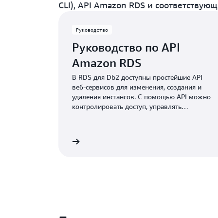
CLI), API Amazon RDS и соответствую
Руководство
Руководство по API
Amazon RDS
В RDS для Db2 доступны простейшие API
веб-сервисов для изменения, создания и
удаления инстансов. С помощью API можно
контролировать доступ, управлять
резервным копированием, снимками
состояния и системой безопасности.
Подробнее