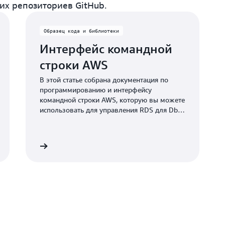
щих репозиториев GitHub.
Образец кода и библиотеки
Интерфейс командной
строки AWS
В этой статье собрана документация по
программированию и интерфейсу
командной строки AWS, которую вы можете
использовать для управления RDS для Db2.
Здесь вы найдете весь синтаксис RDS для
Db2 CLI, команды и примеры общих
команд.
Подробнее