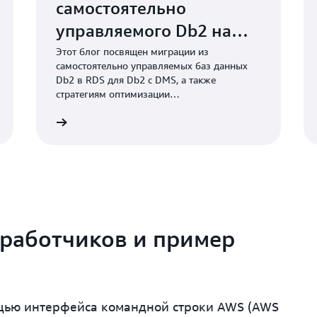
самостоятельно
управляемого Db2 на
Amazon RDS для Db2 с
Этот блог посвящен миграции из
самостоятельно управляемых баз данных
помощью AWS DMS
Db2 в RDS для Db2 с DMS, а также
стратегиям оптимизации
производительности и составления
Подробнее
Подробне
журналов.
зработчиков и пример
ощью интерфейса командной строки AWS (AWS