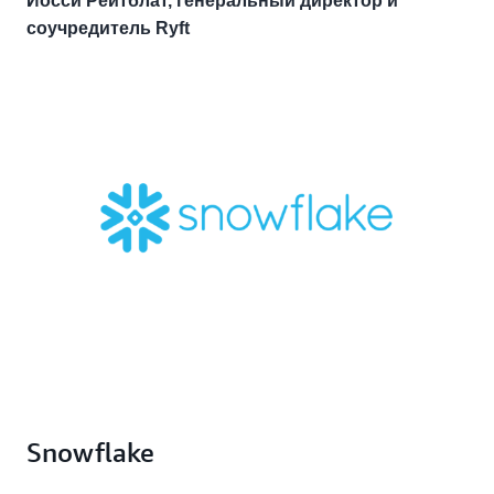
Йосси Рейтблат, генеральный директор и
соучредитель Ryft
Snowflake