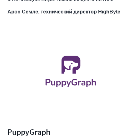
Арон Семле, технический директор HighByte
PuppyGraph