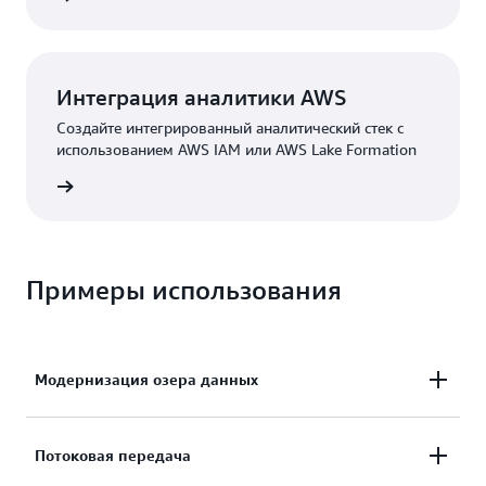
Интеграция аналитики AWS
Создайте интегрированный аналитический стек с
использованием AWS IAM или AWS Lake Formation
робнее
Примеры использования
Модернизация озера данных
Модернизируйте озера данных, перейдя с
Потоковая передача
Parquet, Apache Hive или Hadoop на Таблицы