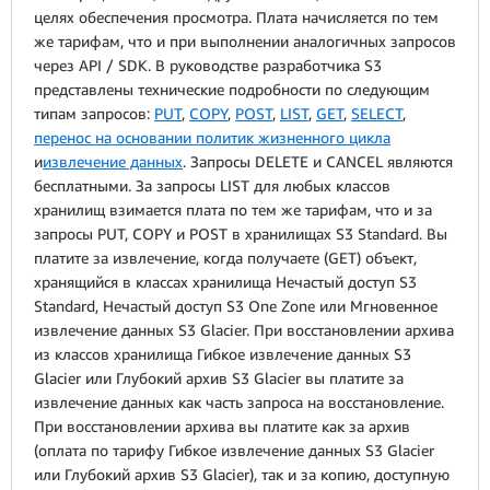
целях обеспечения просмотра. Плата начисляется по тем
же тарифам, что и при выполнении аналогичных запросов
через API / SDK. В руководстве разработчика S3
представлены технические подробности по следующим
типам запросов:
PUT
,
COPY
,
POST
,
LIST
,
GET
,
SELECT
,
перенос на основании политик жизненного цикла
и
извлечение данных
. Запросы DELETE и CANCEL являются
бесплатными.
За запросы LIST для любых классов
хранилищ взимается плата по тем же тарифам, что и за
запросы PUT, COPY и POST в хранилищах S3 Standard. Вы
платите за извлечение, когда получаете (GET) объект,
хранящийся в классах хранилища Нечастый доступ S3
Standard, Нечастый доступ S3 One Zone или Мгновенное
извлечение данных S3 Glacier. При восстановлении архива
из классов хранилища Гибкое извлечение данных S3
Glacier или Глубокий архив S3 Glacier вы платите за
извлечение данных как часть запроса на восстановление.
При восстановлении архива вы платите как за архив
(оплата по тарифу Гибкое извлечение данных S3 Glacier
или Глубокий архив S3 Glacier), так и за копию, доступную