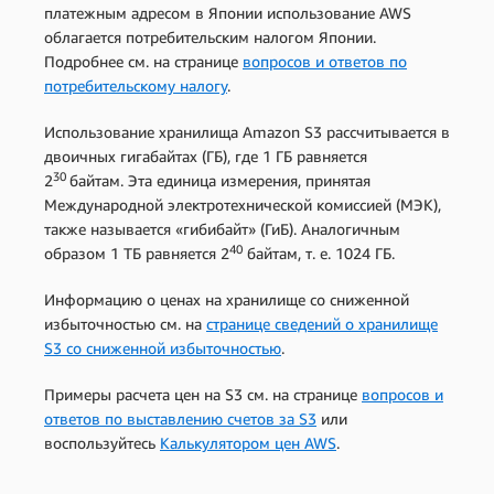
платежным адресом в Японии использование AWS
облагается потребительским налогом Японии.
Подробнее см. на странице
вопросов и ответов по
потребительскому налогу
.
Использование хранилища Amazon S3 рассчитывается в
двоичных гигабайтах (ГБ), где 1 ГБ равняется
30
2
байтам. Эта единица измерения, принятая
Международной электротехнической комиссией (МЭК),
также называется «гибибайт» (ГиБ). Аналогичным
40
образом 1 ТБ равняется 2
байтам, т. е. 1024 ГБ.
Информацию о ценах на хранилище со сниженной
избыточностью см. на
странице сведений о хранилище
S3 со сниженной избыточностью
.
Примеры расчета цен на S3 см. на странице
вопросов и
ответов по выставлению счетов за S3
или
воспользуйтесь
Калькулятором цен AWS
.