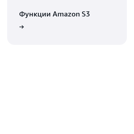
Функции Amazon S3
дробнее