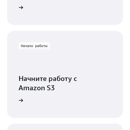
дробнее
Начало работы
Начните работу с
Amazon S3
зработку