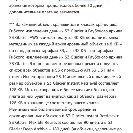
хранение которых продолжалось более 30 дней,
дополнительная плата не взимается.
*** За каждый объект, хранящийся в классах хранилища
Гибкого извлечения данных S3 Glacier и Глубокого архива
S3 Glacier, AWS взимает плату за 40 КБ дополнительных
метаданных за каждый архивированный объект, за 8 КБ –
по стандартным тарифам S3, а за 32 КБ – по тарифам
Гибкого извлечения данных S3 Glacier и Глубокого архива
S3 Glacier. Это позволяет в реальном времени получать
список всех объектов в S3 с помощью API S3 LIST или
отчета Инвентаризации S3. Минимальный оплачиваемый
размер объектов в S3 Glacier Instant Retrieval составляет
128 КБ. Можно сохранять и более мелкие объекты, но
плата за них будет взиматься как за объекты размером
128 КБ в хранилище соответствующего класса.
Минимальный оплачиваемый срок хранения
архивированных объектов в S3 Glacier Instant Retrieval и
S3 Glacier Flexible Retrieval составляет 90 дней, а в S3
Glacier Deep Archive – 180 дней. За объекты, удаленные до