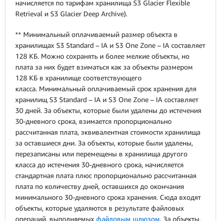
начисляется по тарифам хранилища S3 Glacier Flexible
Retrieval и S3 Glacier Deep Archive).
** Минимальный оплачиваемый размер объекта в
хранилищах S3 Standard – IA и S3 One Zone – IA составляет
128 КБ. Можно сохранять и более мелкие объекты, но
плата за них будет взиматься как за объекты размером
128 КБ в хранилище соответствующего
класса.
Минимальный оплачиваемый срок хранения для
хранилищ S3 Standard – IA и S3 One Zone – IA составляет
30 дней. За объекты, которые были удалены до истечения
30‑дневного срока, взимается пропорционально
рассчитанная плата, эквивалентная стоимости хранилища
за оставшиеся дни. За объекты, которые были удалены,
перезаписаны или перемещены в хранилища другого
класса до истечения 30‑дневного срока, начисляется
стандартная плата плюс пропорционально рассчитанная
плата по количеству дней, оставшихся до окончания
минимального 30‑дневного срока хранения. Сюда входят
объекты, которые удаляются в результате файловых
операций, выполняемых
файловым шлюзом
. За объекты,