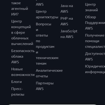
такое
AWS
Центр
Java на
агентный
знаний
Центр
AWS
ИИ?
архитектуры
Обзор
PHP на
Центр
Поддержк
Вопросы
AWS
концепций
AWS
и
JavaScript
в сфере
ответы
Получение
на AWS
облачных
по
помощи
вычислений
продуктам
специалист
Безопасность
и
Доступност
облака
техническим
AWS
AWS
темам
Юридическ
Новые
Аналитические
информац
возможности
отчеты
Блоги
Партнеры
Пресс-
AWS
релизы