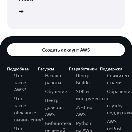
ю версию
Создать аккаунт AWS
Подробнее
Ресурсы
Разработчики
Поддержка
Что
Начало
Центр
Свяжитесь
такое
работы
Builder
с нами
AWS?
Обучение
SDK и
Обращени
Что
инструменты
в
Центр
такое
службу
доверия
.NET на
облачные
поддержки
AWS
AWS
вычисления?
AWS
Библиотека
Python
Что
re:Post
решений
на AWS