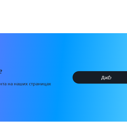
?
Да
ента на наших страницах