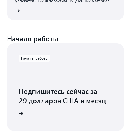
увлекательных интерактивных учебных материалов,
специально разработанных для партнеров AWS.
ов AWS
Начало работы
Начать работу
Подпишитесь сейчас за
29 долларов США в месяц
обучение