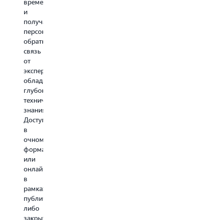
времени
и
получайте
персонализированную
обратную
связь
от
экспертов,
обладающих
глубокими
техническими
знаниями.
Доступно
в
очном
формате
или
онлайн –
в
рамках
публичных
либо
закрытых