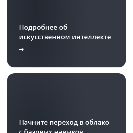
Подробнее об
искусственном интеллекте
о работы
Начните переход в облако
с базовых навыков