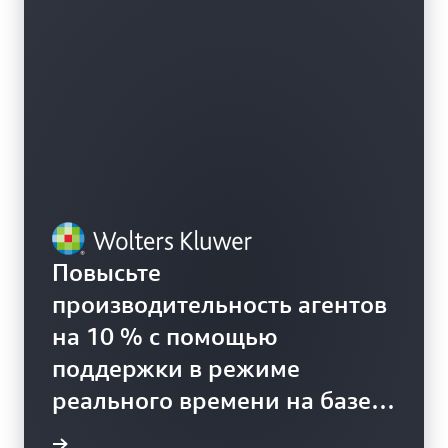
Повысьте
производительность агентов
на 10 % с помощью
поддержки в режиме
реального времени на базе
Amazon Transcribe
робнее