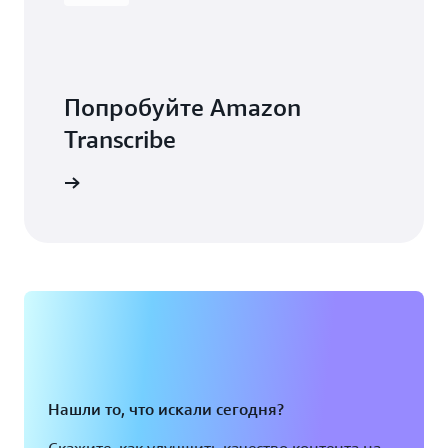
Попробуйте Amazon
Transcribe
ь работу
Нашли то, что искали сегодня?