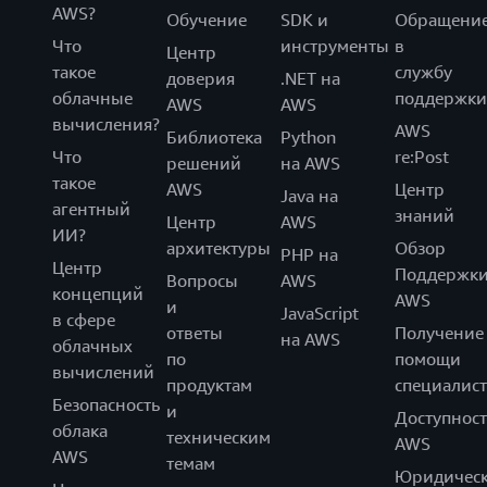
AWS?
Обучение
SDK и
Обращени
Что
инструменты
в
Центр
такое
службу
доверия
.NET на
облачные
поддержки
AWS
AWS
вычисления?
AWS
Библиотека
Python
Что
re:Post
решений
на AWS
такое
AWS
Центр
Java на
агентный
знаний
Центр
AWS
ИИ?
архитектуры
Обзор
PHP на
Центр
Поддержк
Вопросы
AWS
концепций
AWS
и
JavaScript
в сфере
ответы
Получение
на AWS
облачных
по
помощи
вычислений
продуктам
специалист
Безопасность
и
Доступност
облака
техническим
AWS
AWS
темам
Юридическ