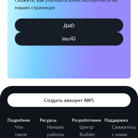
Скажите, как улучшить качество контента на
наших страницах
Да
Нет
Создать аккаунт AWS
Подробнее
Ресурсы
Разработчики
Поддержка
Что
Начало
Центр
Свяжитесь
такое
работы
Builder
с нами