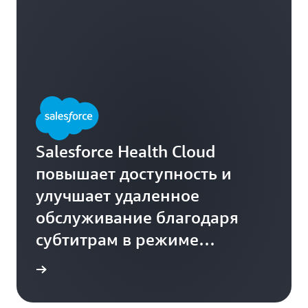
Salesforce Health Cloud
повышает доступность и
улучшает удаленное
обслуживание благодаря
субтитрам в режиме
реального времени и
робнее
стенограммам встреч,
которые создаются с