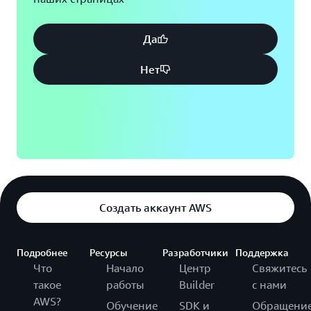
Да
Нет
Создать аккаунт AWS
Подробнее
Ресурсы
Разработчики
Поддержка
Что
Начало
Центр
Свяжитесь
такое
работы
Builder
с нами
AWS?
Обучение
SDK и
Обращени