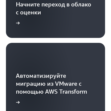
Начните переход в облако
с оценки
к работе
Автоматизируйте
миграцию из VMware с
помощью AWS Transform
дробнее