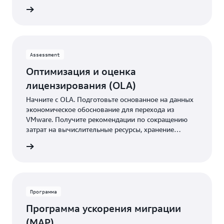
эпоху
робнее
искусственного
интеллекта.
Узнайте,
Assessment
как
Оптимизация и оценка
выполнить
модернизацию
лицензирования (OLA)
с
Начните с OLA. Подготовьте основанное на данных
помощью
экономическое обоснование для перехода из
AWS
VMware. Получите рекомендации по сокращению
затрат на вычислительные ресурсы, хранение
данных и лицензирование – совершенно бесплатно.
 работу
Программа
Программа ускорения миграции
(MAP)