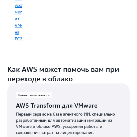
развертывания
ускоряет
Каждый
миграцию
из
из
этих
VMware
путей
на
снижает
EC2
операционную
нагрузку,
повышает
производительность
и
Как AWS может помочь вам при
позволяет
переходе в облако
вашим
командам
сосредоточиться
Новые возможности
на
самом
AWS Transform для VMware
важном –
Первый сервис на базе агентного ИИ, специально
конкуренции
разработанный для автоматизации миграции из
и
VMware в облако AWS, ускорения работы и
инновациях
сокращения затрат на лицензирование.
в