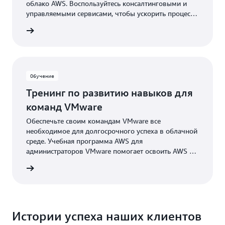
облако AWS. Воспользуйтесь консалтинговыми и
управляемыми сервисами, чтобы ускорить процесс
миграции.
робнее
Обучение
Тренинг по развитию навыков для
команд VMware
Обеспечьте своим командам VMware все
необходимое для долгосрочного успеха в облачной
среде. Учебная программа AWS для
администраторов VMware помогает освоить AWS с
помощью интерактивных курсов.
робнее
Истории успеха наших клиентов