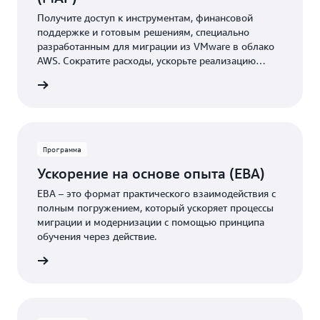
Получите доступ к инструментам, финансовой
поддержке и готовым решениям, специально
разработанным для миграции из VMware в облако
AWS. Сократите расходы, ускорьте реализацию
проекта и перейдите в облако с меньшими рисками.
робнее
Программа
Ускорение на основе опыта (EBA)
EBA – это формат практического взаимодействия с
полным погружением, который ускоряет процессы
миграции и модернизации с помощью принципа
обучения через действие.
робнее