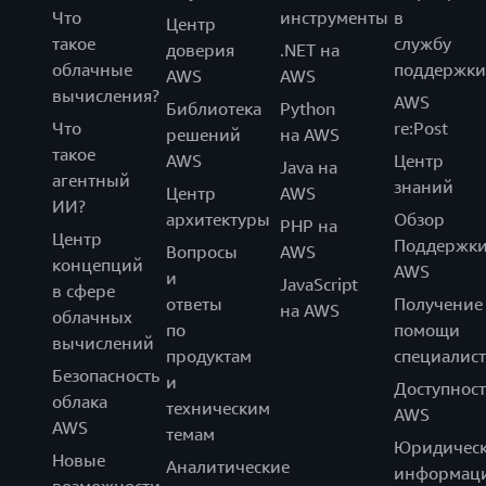
Что
инструменты
в
Центр
такое
службу
доверия
.NET на
облачные
поддержки
AWS
AWS
вычисления?
AWS
Библиотека
Python
Что
re:Post
решений
на AWS
такое
AWS
Центр
Java на
агентный
знаний
Центр
AWS
ИИ?
архитектуры
Обзор
PHP на
Центр
Поддержк
Вопросы
AWS
концепций
AWS
и
JavaScript
в сфере
ответы
Получение
на AWS
облачных
по
помощи
вычислений
продуктам
специалист
Безопасность
и
Доступност
облака
техническим
AWS
AWS
темам
Юридическ
Новые
Аналитические
информац