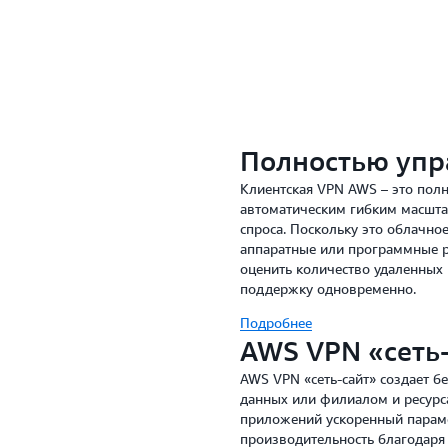
Ускорение и автоматичес
– сеть» к ближайшему и 
Полностью упр
Клиентская VPN AWS – это пол
автоматическим гибким масшта
спроса. Поскольку это облачно
аппаратные или программные ре
оценить количество удаленных 
поддержку одновременно.
Подробнее
AWS VPN «сеть
AWS VPN «сеть-сайт» создает 
данных или филиалом и ресурс
приложений ускоренный параме
производительность благодаря