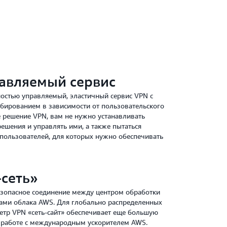
кое перенаправление трафика VPN «сеть
наиболее надежному сетевому адресу.
авляемый сервис
ностью управляемый, эластичный сервис VPN с
бированием в зависимости от пользовательского
е решение VPN, вам не нужно устанавливать
шения и управлять ими, а также пытаться
пользователей, для которых нужно обеспечивать
-сеть»
безопасное соединение между центром обработки
ами облака AWS. Для глобально распределенных
тр VPN «сеть-сайт» обеспечивает еще большую
 работе с международным ускорителем AWS.