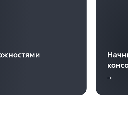
можностями
Начн
конс
Начать работу