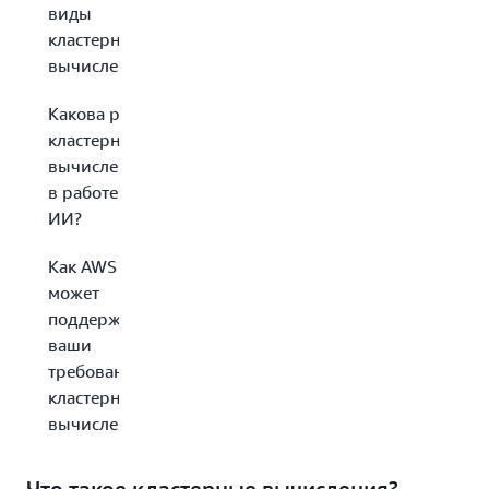
виды
кластерных
вычислений?
Какова роль
кластерных
вычислений
в работе
ИИ?
Как AWS
может
поддержать
ваши
требования к
кластерным
вычислениям?
Что такое кластерные вычисления?