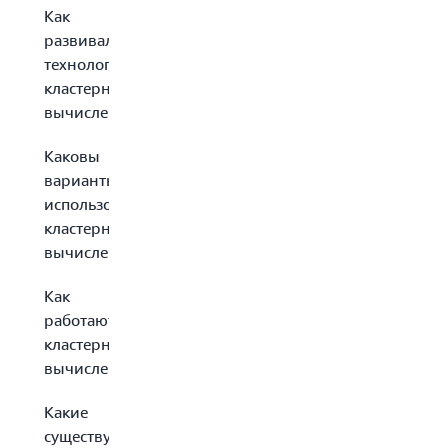
Как
развивалась
технология
кластерных
вычислений?
Каковы
варианты
использования
кластерных
вычислений?
Как
работают
кластерные
вычисления?
Какие
существуют