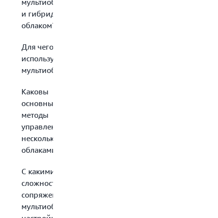
мультиоблаком
и гибридным
облаком?
Для чего
используют
мультиоблако?
Каковы
основные
методы
управления
несколькими
облаками?
С какими
сложностями
сопряжена
мультиоблачная