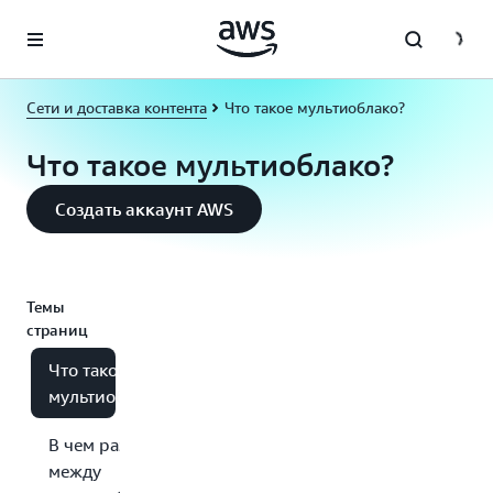
Перейти к главному контенту
Сети и доставка контента
Что такое мультиоблако?
Что такое мультиоблако?
Создать аккаунт AWS
Темы
страниц
Что такое
мультиоблако?
В чем разница
между