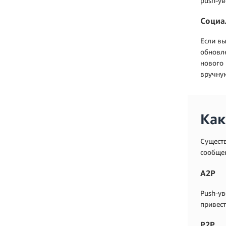
push-у
Социа
Если вы
обновле
нового 
вручну
Как
Существ
сообщен
A2P
Push-ув
привест
P2P