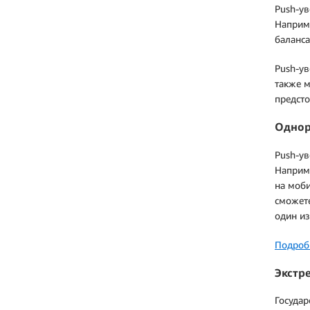
Push-ув
Наприме
баланса
Push-ув
также м
предсто
Однор
Push-ув
Наприме
на моби
сможете
один из
Подроб
Экстр
Государ