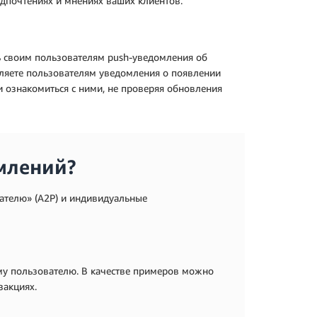
дпочтениях и мнениях ваших клиентов.
ть своим пользователям push-уведомления об
вляете пользователям уведомления о появлении
и ознакомиться с ними, не проверяя обновления
млений?
ателю» (A2P) и индивидуальные
му пользователю. В качестве примеров можно
закциях.