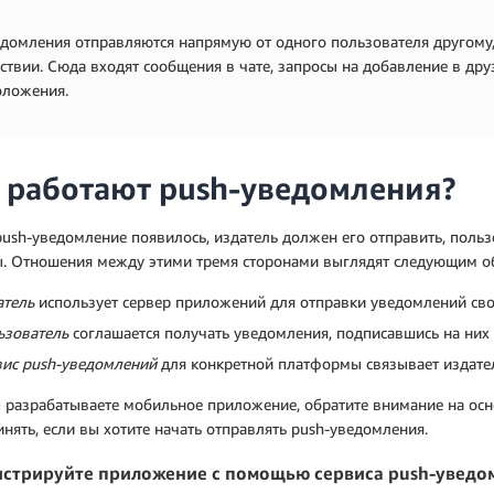
домления отправляются напрямую от одного пользователя другому
ствии. Сюда входят сообщения в чате, запросы на добавление в др
оложения.
 работают push-уведомления?
ush-уведомление появилось, издатель должен его отправить, пользо
ы. Отношения между этими тремя сторонами выглядят следующим о
атель
использует сервер приложений для отправки уведомлений св
ьзователь
соглашается получать уведомления, подписавшись на них с
вис push-уведомлений
для конкретной платформы связывает издател
 разрабатываете мобильное приложение, обратите внимание на ос
нять, если вы хотите начать отправлять push-уведомления.
истрируйте приложение с помощью сервиса push-уведо