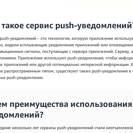
 такое сервис push‑уведомлений
push-уведомлений – это технология, которую приложение использу
но, видели всплывающие уведомления приложений или оповещения 
кационные сигналы, поступающие с сервера приложений. Сервер, а
лениями. Приложения используют push-уведомления, чтобы информ
ях приложений или другой потенциально интересной информации. 
е распространенным типом, существуют также push-уведомления в б
вые push-уведомления.
ем преимущества использования 
домлений?
едние несколько лет сервисы push-уведомлений стали неотъемлемо