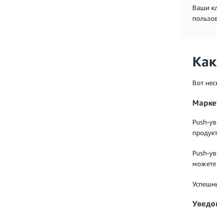
Ваши кл
пользов
Как
Вот нес
Марке
Push-ув
продукт
Push-ув
можете 
Успешн
Уведо