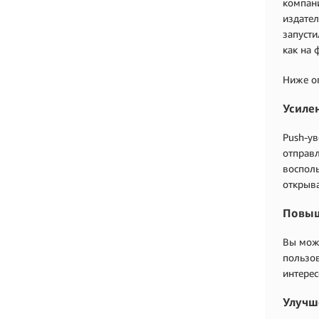
компани
издател
запусти
как на 
Ниже о
Усиле
Push-ув
отправ
воспол
открыва
Повыш
Вы мож
пользов
интерес
Улучш