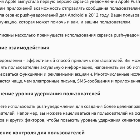
я Apple выпустила первую версию сервиса уведомлений Apple Push N
ям приложений возможность отправлять сообщения пользователям, 
ла сервис push-уведомлений для Android в 2012 году. Ваши пользо
функцию, которая может помочь и вам, и вашим пользователям.
писаны несколько преимуществ использования сервиса push-уведом
ние взаимодействия
едомления – эффективный способ привлечь пользователей. Вы мож
лять пользователям актуальную информацию, напоминать им об исп
ьзоваться функциями и рекламными акциями. Многочисленные иссл
ются чаще, чем электронные письма, SMS-сообщения и приложения 
ение уровня удержания пользователей
ете использовать push-уведомления для создания более целенапра
ателей. Например, вы можете нацеливаться на пользователей на о
ов и других факторов, чтобы повысить уровень удержания клиентов
ение контроля для пользователей