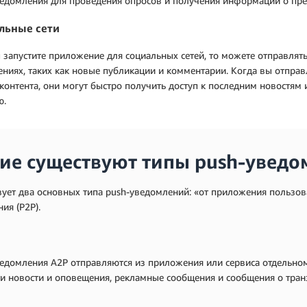
ведомления для проведения опросов и получения информации о пре
льные сети
 запустите приложение для социальных сетей, то можете отправля
ниях, таких как новые публикации и комментарии. Когда вы отпра
контента, они могут быстро получить доступ к последним новостям 
ю.
ие существуют типы push-уведо
ует два основных типа push-уведомлений: «от приложения пользов
ия (P2P).
едомления A2P отправляются из приложения или сервиса отдельно
и новости и оповещения, рекламные сообщения и сообщения о тран