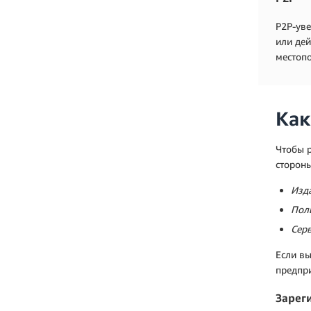
P2P-уве
или дей
местоп
Как
Чтобы p
сторон
Изд
Пол
Сер
Если вы
предпри
Зарег