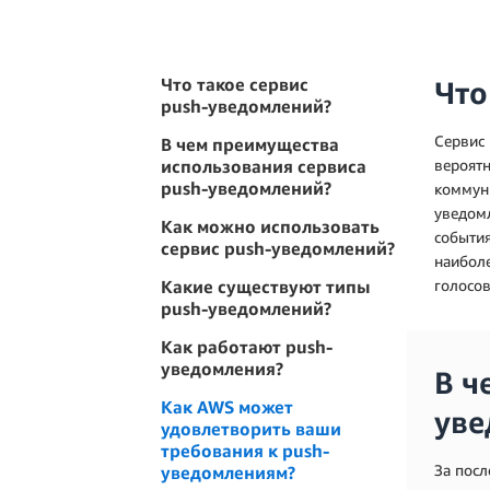
Что такое сервис
Что
push‑уведомлений?
Сервис 
В чем преимущества
использования сервиса
вероят
push-уведомлений?
коммуни
уведом
Как можно использовать
событи
сервис push-уведомлений?
наиболе
Какие существуют типы
голосо
push-уведомлений?
Как работают push-
уведомления?
В ч
Как AWS может
уве
удовлетворить ваши
требования к push-
За посл
уведомлениям?