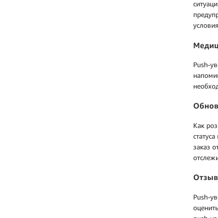
ситуаци
предупр
условия
Медиц
Push-ув
напомин
необход
Обнов
Как роз
статуса
заказ о
отслежи
Отзыв
Push-ув
оценить