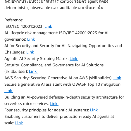
ลงมือทำกับระบบจริงมากเท่าไร control รอบตัว agent ก็ต้อง
deterministic, observable และ auditable มากขึ้นเท่านั้น
Reference:
ISO/IEC 42001:2023:
Link
AI lifecycle risk management: ISO/IEC 42001:2023 for AI
governance:
Link
AI for Security and Security for AI: Navigating Opportunities and
Challenges:
Link
Agentic AI Security Scoping Matrix:
Link
Security, Compliance, and Governance for AI Solutions
(skillbuilder):
Link
AWS Security: Securing Generative AI on AWS (skillbuilder):
Link
Secure a generative AI assistant with OWASP Top 10 mitigation:
Link
Building an AI-powered defense-in-depth security architecture for
serverless microservices:
Link
Four security principles for agentic AI systems:
Link
Enabling customers to deliver production-ready AI agents at
scale:
Link