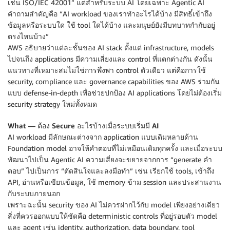
เช่น ISO/IEC 42001” แต่สำหรับระบบ AI โดยเฉพาะ Agentic AI
คำถามสำคัญคือ “AI workload ของเราทำอะไรได้บ้าง มีสิทธิ์เข้าถึง
ข้อมูลหรือระบบใด ใช้ tool ใดได้บ้าง และมนุษย์ยังมีบทบาทกำกับอยู่
ตรงไหนบ้าง”
AWS อธิบายว่าแต่ละชั้นของ AI stack ตั้งแต่ infrastructure, models
ไปจนถึง applications มีความเสี่ยงและ control ที่แตกต่างกัน ดังนั้น
แนวทางที่เหมาะสมไม่ใช่การพึ่งพา control ตัวเดียว แต่คือการใช้
security, compliance และ governance capabilities ของ AWS ร่วมกัน
แบบ defense-in-depth เพื่อช่วยปกป้อง AI applications โดยไม่ต้องเริ่ม
security strategy ใหม่ทั้งหมด
What — ต้อง Secure อะไรบ้างเมื่อระบบเริ่มมี AI
AI workload มีลักษณะต่างจาก application แบบเดิมหลายด้าน
Foundation model อาจให้คำตอบที่ไม่เหมือนเดิมทุกครั้ง และเมื่อระบบ
พัฒนาไปเป็น Agentic AI ความเสี่ยงจะขยายจากการ “generate คำ
ตอบ” ไปเป็นการ “ตัดสินใจและลงมือทำ” เช่น เรียกใช้ tools, เข้าถึง
API, อ่านหรือเขียนข้อมูล, ใช้ memory ข้าม session และประสานงาน
กับระบบภายนอก
เพราะฉะนั้น security ของ AI ไม่ควรฝากไว้กับ model เพียงอย่างเดียว
สิ่งที่ควรออกแบบให้ชัดคือ deterministic controls ที่อยู่รอบตัว model
และ agent เช่น identity, authorization, data boundary, tool