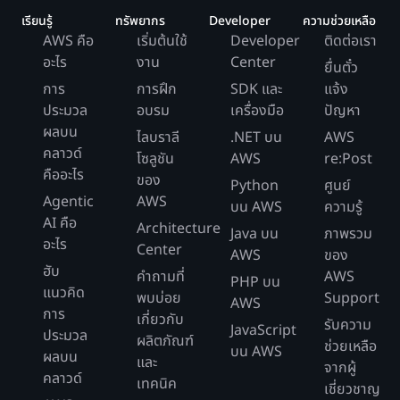
เรียนรู้
ทรัพยากร
Developer
ความช่วยเหลือ
AWS คือ
เริ่มต้นใช้
Developer
ติดต่อเรา
อะไร
งาน
Center
ยื่นตั๋ว
การ
การฝึก
SDK และ
แจ้ง
ประมวล
อบรม
เครื่องมือ
ปัญหา
ผลบน
ไลบราลี
.NET บน
AWS
คลาวด์
โซลูชัน
AWS
re:Post
คืออะไร
ของ
Python
ศูนย์
Agentic
AWS
บน AWS
ความรู้
AI คือ
Architecture
Java บน
ภาพรวม
อะไร
Center
AWS
ของ
ฮับ
คำถามที่
AWS
PHP บน
แนวคิด
พบบ่อย
Support
AWS
การ
เกี่ยวกับ
รับความ
JavaScript
ประมวล
ผลิตภัณฑ์
ช่วยเหลือ
บน AWS
ผลบน
และ
จากผู้
คลาวด์
เทคนิค
เชี่ยวชาญ