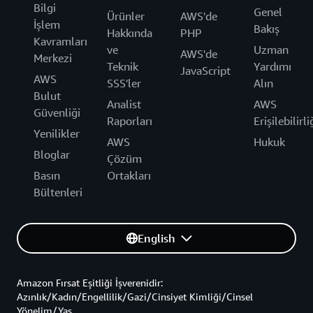
Bilgi
Genel
Ürünler
AWS'de
İşlem
Bakış
Hakkında
PHP
Kavramları
ve
Uzman
AWS'de
Merkezi
Teknik
Yardımı
JavaScript
AWS
SSS'ler
Alın
Bulut
Analist
AWS
Güvenliği
Raporları
Erişilebilirli
Yenilikler
AWS
Hukuk
Bloglar
Çözüm
Basın
Ortakları
Bültenleri
English
Amazon Fırsat Eşitliği İşverenidir:
Azınlık/Kadın/Engellilik/Gazi/Cinsiyet Kimliği/Cinsel
Yönelim/Yaş.