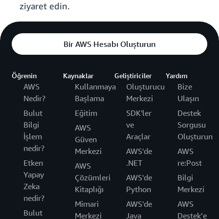
ziyaret edin.
Bir AWS Hesabı Oluşturun
Öğrenin
Kaynaklar
Geliştiriciler
Yardım
AWS
Kullanmaya
Oluşturucu
Bize
Nedir?
Başlama
Merkezi
Ulaşın
Bulut
Eğitim
SDK'ler
Destek
Bilgi
ve
Sorgusu
AWS
İşlem
Araçlar
Oluşturun
Güven
nedir?
Merkezi
AWS'de
AWS
Etken
.NET
re:Post
AWS
Yapay
Çözümleri
AWS'de
Bilgi
Zeka
Kitaplığı
Python
Merkezi
nedir?
Mimari
AWS'de
AWS
Bulut
Merkezi
Java
Destek’e