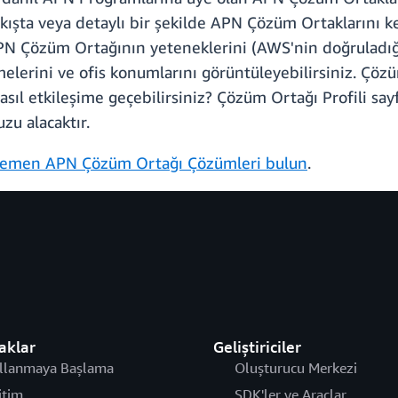
akışta veya detaylı bir şekilde APN Çözüm Ortaklarını k
APN Çözüm Ortağının yeteneklerini (AWS'nin doğruladı
melerini ve ofis konumlarını görüntüleyebilirsiniz. Çö
asıl etkileşime geçebilirsiniz? Çözüm Ortağı Profili sa
zu alacaktır.
emen APN Çözüm Ortağı Çözümleri bulun
.
aklar
Geliştiriciler
llanmaya Başlama
Oluşturucu Merkezi
itim
SDK'ler ve Araçlar