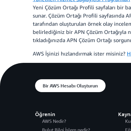
Yeni Çözüm Ortağı Profili sayfaları bir b
sunar. Çözüm Ortağı Profili sayfasında 
tarafından oluşturulan örnek olay incele
belirlediğiniz bir APN Çözüm Ortağıyla n
tıkladığınızda APN Çözüm Ortağı sorgunu
AWS İşinizi hızlandırmak ister misiniz?
H
Bir AWS Hesabı Oluşturun
Öğrenin
Kayn
AWS Nedir?
Ku
Bulut Bilgi İşlem nedir?
Eğ