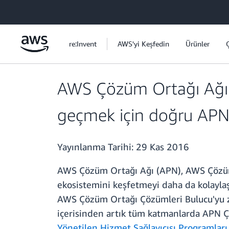
Ana İçeriğe Atla
re:Invent
AWS'yi Keşfedin
Ürünler
AWS Çözüm Ortağı Ağı 
geçmek için doğru APN 
Yayınlanma Tarihi:
29 Kas 2016
AWS Çözüm Ortağı Ağı (APN), AWS Çözüm 
ekosistemini keşfetmeyi daha da kolayla
AWS Çözüm Ortağı Çözümleri Bulucu'yu zi
içerisinden artık tüm katmanlarda APN Ç
Yönetilen Hizmet Sağlayıcısı Programları