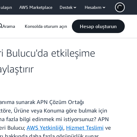
 ulaşın
AWS Marketplace
Destek
Hesabım
Hesap oluşturun
Arama
Konsolda oturum açın
 Bulucu'da etkileşime
laştırır
llanıma sunarak APN Çözüm Ortağı
ektöre, Ürüne veya Konuma göre bulmak için
a fazla bilgi edinmek mi istiyorsunuz? APN
eri Bulucu;
AWS Yetkinliği
,
Hizmet Teslimi
ve
 hakkında daha fazla görünürlük sunar.