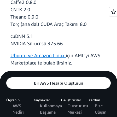
Caffe2 0.8.0
CNTK 2.0
Theano 0.9.0
Torç (ana dal) CUDA Araç Takımı 8.0
cuDNN 5.1
NVIDIA Sürücüsü 375.66
Ubuntu ve
Amazon Linux
için AMI 'yi AWS
Marketplace'te bulabilirsiniz.
Bir AWS Hesabı Oluşturun
Öğrenin
Kaynaklar
Geliştiriciler
Yardım
AWS
Kullanmaya
Oluşturucu
Bize
Nedir?
Başlama
Merkezi
Ulaşın