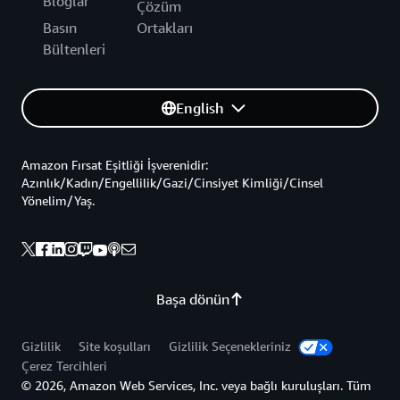
Bloglar
Çözüm
Basın
Ortakları
Bültenleri
English
Amazon Fırsat Eşitliği İşverenidir:
Azınlık/Kadın/Engellilik/Gazi/Cinsiyet Kimliği/Cinsel
Yönelim/Yaş.
Başa dönün
Gizlilik
Site koşulları
Gizlilik Seçenekleriniz
Çerez Tercihleri
© 2026, Amazon Web Services, Inc. veya bağlı kuruluşları. Tüm