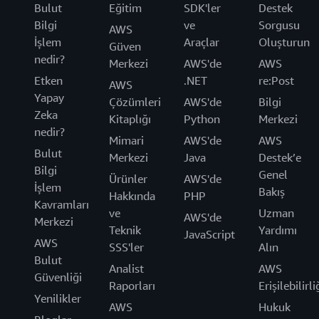
Bulut
Eğitim
SDK'ler
Destek
Bilgi
ve
Sorgusu
AWS
İşlem
Araçlar
Oluşturun
Güven
nedir?
Merkezi
AWS'de
AWS
Etken
.NET
re:Post
AWS
Yapay
Çözümleri
AWS'de
Bilgi
Zeka
Kitaplığı
Python
Merkezi
nedir?
Mimari
AWS'de
AWS
Bulut
Merkezi
Java
Destek’e
Bilgi
Genel
Ürünler
AWS'de
İşlem
Bakış
Hakkında
PHP
Kavramları
ve
Uzman
AWS'de
Merkezi
Teknik
Yardımı
JavaScript
AWS
SSS'ler
Alın
Bulut
Analist
AWS
Güvenliği
Raporları
Erişilebilirli
Yenilikler
AWS
Hukuk