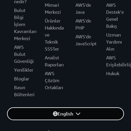
nedir?
Mimari
AWS'de
AWS
Bulut
Merkezi
Java
Destek’e
Bilgi
Genel
Ürünler
AWS'de
İşlem
Bakış
Hakkında
PHP
Kavramları
ve
Uzman
AWS'de
Merkezi
Teknik
Yardımı
JavaScript
AWS
SSS'ler
Alın
Bulut
Analist
AWS
Güvenliği
Raporları
Erişilebilirli
Yenilikler
AWS
Hukuk
Bloglar
Çözüm
Basın
Ortakları
Bültenleri
English