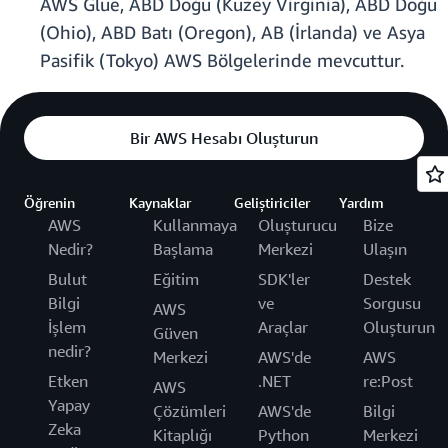
AWS Glue, ABD Doğu (Kuzey Virginia), ABD Doğu
(Ohio), ABD Batı (Oregon), AB (İrlanda) ve Asya
Pasifik (Tokyo) AWS Bölgelerinde mevcuttur.
Bir AWS Hesabı Oluşturun
Öğrenin
Kaynaklar
Geliştiriciler
Yardım
AWS
Kullanmaya
Oluşturucu
Bize
Nedir?
Başlama
Merkezi
Ulaşın
Bulut
Eğitim
SDK'ler
Destek
Bilgi
ve
Sorgusu
AWS
İşlem
Araçlar
Oluşturun
Güven
nedir?
Merkezi
AWS'de
AWS
Etken
.NET
re:Post
AWS
Yapay
Çözümleri
AWS'de
Bilgi
Zeka
Kitaplığı
Python
Merkezi