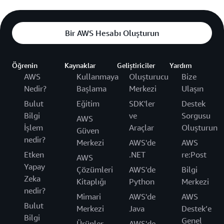
Bir AWS Hesabı Oluşturun
Öğrenin
Kaynaklar
Geliştiriciler
Yardım
AWS
Kullanmaya
Oluşturucu
Bize
Nedir?
Başlama
Merkezi
Ulaşın
Bulut
Eğitim
SDK'ler
Destek
Bilgi
ve
Sorgusu
AWS
İşlem
Araçlar
Oluşturun
Güven
nedir?
Merkezi
AWS'de
AWS
Etken
.NET
re:Post
AWS
Yapay
Çözümleri
AWS'de
Bilgi
Zeka
Kitaplığı
Python
Merkezi
nedir?
Mimari
AWS'de
AWS
Bulut
Merkezi
Java
Destek’e
Bilgi
Genel
Ürünler
AWS'de