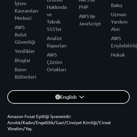
İşlem
Bakış
Hakkında
PHP
Kavramları
ve
Uzman
AWS'de
Merkezi
Teknik
Yardımı
JavaScript
AWS
SSS'ler
Alın
Bulut
Analist
AWS
Güvenliği
Raporları
Erişilebilirli
Yenilikler
AWS
Hukuk
Bloglar
Çözüm
Basın
Ortakları
Bültenleri
English
Amazon Fırsat Eşitliği İşverenidir:
Azınlık/Kadın/Engellilik/Gazi/Cinsiyet Kimliği/Cinsel
Yönelim/Yaş.