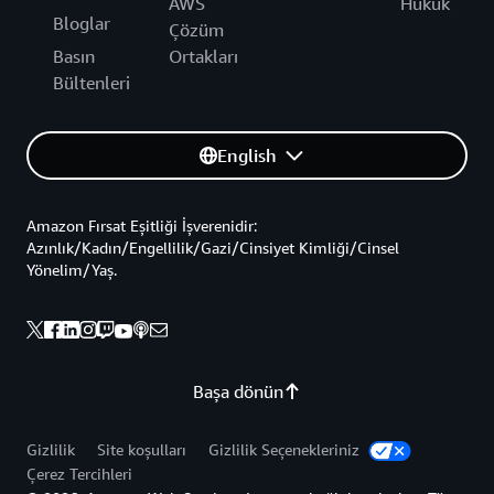
AWS
Hukuk
Bloglar
Çözüm
Basın
Ortakları
Bültenleri
English
Amazon Fırsat Eşitliği İşverenidir:
Azınlık/Kadın/Engellilik/Gazi/Cinsiyet Kimliği/Cinsel
Yönelim/Yaş.
Başa dönün
Gizlilik
Site koşulları
Gizlilik Seçenekleriniz
Çerez Tercihleri