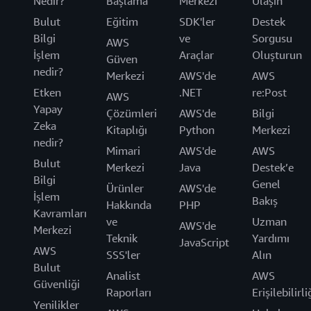
Nedir?
Başlama
Merkezi
Ulaşın
Bulut
Eğitim
SDK'ler
Destek
Bilgi
ve
Sorgusu
AWS
İşlem
Araçlar
Oluşturun
Güven
nedir?
Merkezi
AWS'de
AWS
Etken
.NET
re:Post
AWS
Yapay
Çözümleri
AWS'de
Bilgi
Zeka
Kitaplığı
Python
Merkezi
nedir?
Mimari
AWS'de
AWS
Bulut
Merkezi
Java
Destek’e
Bilgi
Genel
Ürünler
AWS'de
İşlem
Bakış
Hakkında
PHP
Kavramları
ve
Uzman
AWS'de
Merkezi
Teknik
Yardımı
JavaScript
AWS
SSS'ler
Alın
Bulut
Analist
AWS
Güvenliği
Raporları
Erişilebilirli
Yenilikler