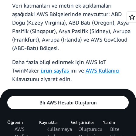
Veri katmanları ve metin ek açıklamaları
aşağıdaki AWS Bölgelerinde mevcuttur: ABD
Doğu (Kuzey Virginia), ABD Batı (Oregon), Asya
Pasifik (Singapur), Asya Pasifik (Sidney), Avrupa
(Frankfurt), Avrupa (İrlanda) ve AWS GovCloud
(ABD-Batı) Bölgesi.
Daha fazla bilgi edinmek için AWS IoT
TwinMaker
ürün sayfas
ını ve
AWS Kullanıcı
Kılavuzunu ziyaret edin.
Bir AWS Hesabı Oluşturun
Öğrenin
Kaynaklar
Geliştiriciler
Yardım
AWS
Kullanmaya
Oluşturucu
Bize