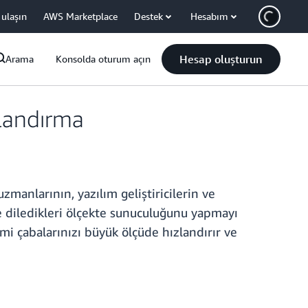
 ulaşın
AWS Marketplace
Destek
Hesabım
Hesap oluşturun
Arama
Konsolda oturum açın
landırma
anlarının, yazılım geliştiricilerin ve
e diledikleri ölçekte sunuculuğunu yapmayı
i çabalarınızı büyük ölçüde hızlandırır ve