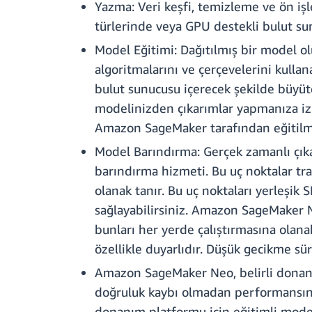
Yazma: Veri keşfi, temizleme ve ön işl
türlerinde veya GPU destekli bulut sunu
Model Eğitimi: Dağıtılmış bir model 
algoritmalarını ve çerçevelerini kullana
bulut sunucusu içerecek şekilde büyüteb
modelinizden çıkarımlar yapmanıza izin
Amazon SageMaker tarafından eğitilmiş
Model Barındırma: Gerçek zamanlı çıka
barındırma hizmeti. Bu uç noktalar tra
olanak tanır. Bu uç noktaları yerleşik 
sağlayabilirsiniz. Amazon SageMaker N
bunları her yerde çalıştırmasına olan
özellikle duyarlıdır. Düşük gecikme sür
Amazon SageMaker Neo, belirli donanı
doğruluk kaybı olmadan performansın ye
donanım platformu için eğitimli model