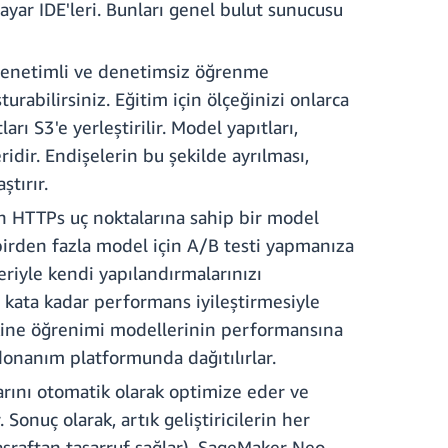
ayar IDE'leri. Bunları genel bulut sunucusu
 denetimli ve denetimsiz öğrenme
turabilirsiniz. Eğitim için ölçeğinizi onlarca
rı S3'e yerleştirilir. Model yapıtları,
dir. Endişelerin bu şekilde ayrılması,
tırır.
n HTTPs uç noktalarına sahip bir model
 birden fazla model için A/B testi yapmanıza
leriyle kendi yapılandırmalarınızı
 kata kadar performans iyileştirmesiyle
makine öğrenimi modellerinin performansına
ı donanım platformunda dağıtılırlar.
rını otomatik olarak optimize eder ve
onuç olarak, artık geliştiricilerin her
sraftan tasarruf sağlar). SageMaker Neo,