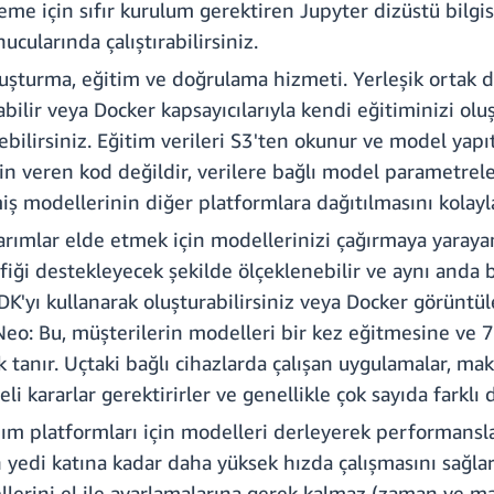
eme için sıfır kurulum gerektiren Jupyter dizüstü bilgis
cularında çalıştırabilirsiniz.
oluşturma, eğitim ve doğrulama hizmeti. Yerleşik ortak
bilir veya Docker kapsayıcılarıyla kendi eğitiminizi oluş
ilirsiniz. Eğitim verileri S3'ten okunur ve model yapıtla
 veren kod değildir, verilere bağlı model parametreleri
 modellerinin diğer platformlara dağıtılmasını kolaylaş
rımlar elde etmek için modellerinizi çağırmaya yaraya
fiği destekleyecek şekilde ölçeklenebilir ve aynı anda
SDK'yı kullanarak oluşturabilirsiniz veya Docker görüntü
eo: Bu, müşterilerin modelleri bir kez eğitmesine ve 7
ak tanır. Uçtaki bağlı cihazlarda çalışan uygulamalar, 
eli kararlar gerektirirler ve genellikle çok sayıda farkl
m platformları için modelleri derleyerek performansla
di katına kadar daha yüksek hızda çalışmasını sağlar. S
lerini el ile ayarlamalarına gerek kalmaz (zaman ve ma