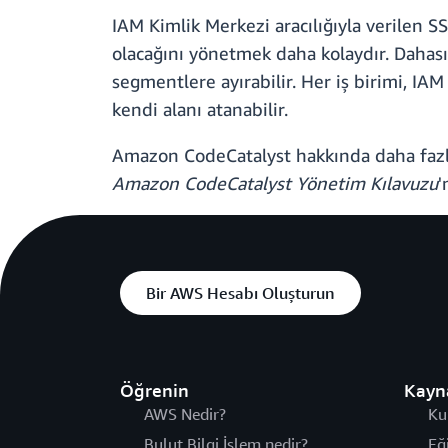
IAM Kimlik Merkezi aracılığıyla verilen 
olacağını yönetmek daha kolaydır. Dahası, 
segmentlere ayırabilir. Her iş birimi, IA
kendi alanı atanabilir.
Amazon CodeCatalyst hakkında daha fazl
Amazon CodeCatalyst Yönetim Kılavuzu
'
Bir AWS Hesabı Oluşturun
Öğrenin
Kayn
AWS Nedir?
Ku
Bulut Bilgi İşlem nedir?
Eğ