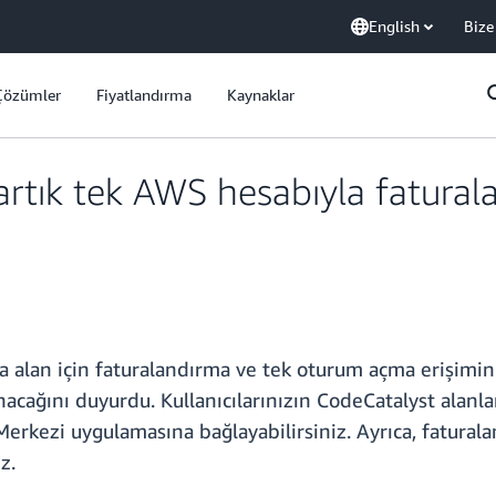
English
Bize
Çözümler
Fiyatlandırma
Kaynaklar
tık tek AWS hesabıyla faturala
 alan için faturalandırma ve tek oturum açma erişimin
cağını duyurdu. Kullanıcılarınızın CodeCatalyst alanlar
Merkezi uygulamasına bağlayabilirsiniz. Ayrıca, fatural
z.