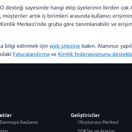
SSO desteği sayesinde hangi ekip üyelerinin birden ço
müşteriler artık iş birimleri arasında kullanıcı erişimi
M Kimlik Merkezi'nde gruba göre tanımlanabilir ve erişim
a bilgi edinmek için
web sitesine
bakın. Alanınızı yapı
ndaki
Faturalandırma
ve
Kimlik federasyonunu destekle
aklar
Geliştiriciler
llanmaya Başlama
Oluşturucu Merkezi
itim
SDK'ler ve Araçlar