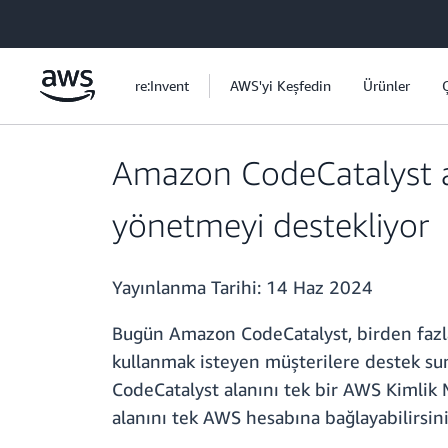
Ana İçeriğe Atla
re:Invent
AWS'yi Keşfedin
Ürünler
Amazon CodeCatalyst ar
yönetmeyi destekliyor
Yayınlanma Tarihi:
14 Haz 2024
Bugün Amazon CodeCatalyst, birden fazla
kullanmak isteyen müşterilere destek suna
CodeCatalyst alanını tek bir AWS Kimlik 
alanını tek AWS hesabına bağlayabilirsini