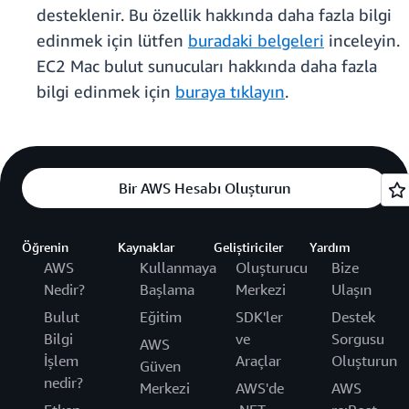
desteklenir. Bu özellik hakkında daha fazla bilgi
edinmek için lütfen
buradaki belgeleri
inceleyin.
EC2 Mac bulut sunucuları hakkında daha fazla
bilgi edinmek için
buraya tıklayın
.
Bir AWS Hesabı Oluşturun
Öğrenin
Kaynaklar
Geliştiriciler
Yardım
AWS
Kullanmaya
Oluşturucu
Bize
Nedir?
Başlama
Merkezi
Ulaşın
Bulut
Eğitim
SDK'ler
Destek
Bilgi
ve
Sorgusu
AWS
İşlem
Araçlar
Oluşturun
Güven
nedir?
Merkezi
AWS'de
AWS