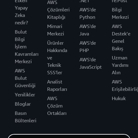
Etken
.NET
re:Post
AWS
Yapay
Çözümleri
AWS'de
Bilgi
Zeka
Kitaplığı
Python
Merkezi
nedir?
Mimari
AWS'de
AWS
Bulut
Merkezi
Java
Destek’e
Bilgi
Genel
Ürünler
AWS'de
İşlem
Bakış
Hakkında
PHP
Kavramları
ve
Uzman
AWS'de
Merkezi
Teknik
Yardımı
JavaScript
AWS
SSS'ler
Alın
Bulut
Analist
AWS
Güvenliği
Raporları
Erişilebilirli
Yenilikler
AWS
Hukuk
Bloglar
Çözüm
Basın
Ortakları
Bültenleri