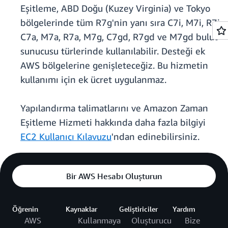
Eşitleme, ABD Doğu (Kuzey Virginia) ve Tokyo
bölgelerinde tüm R7g'nin yanı sıra C7i, M7i, R7i,
C7a, M7a, R7a, M7g, C7gd, R7gd ve M7gd bulut
sunucusu türlerinde kullanılabilir. Desteği ek
AWS bölgelerine genişleteceğiz. Bu hizmetin
kullanımı için ek ücret uygulanmaz.
Yapılandırma talimatlarını ve Amazon Zaman
Eşitleme Hizmeti hakkında daha fazla bilgiyi
EC2 Kullanıcı Kılavuzu
'ndan edinebilirsiniz.
Bir AWS Hesabı Oluşturun
Öğrenin
Kaynaklar
Geliştiriciler
Yardım
AWS
Kullanmaya
Oluşturucu
Bize