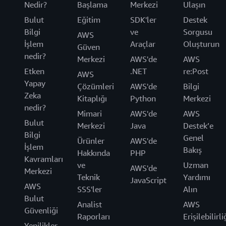
Nedir?
Başlama
Merkezi
Ulaşın
Bulut
Eğitim
SDK'ler
Destek
Bilgi
ve
Sorgusu
AWS
İşlem
Araçlar
Oluşturun
Güven
nedir?
Merkezi
AWS'de
AWS
Etken
.NET
re:Post
AWS
Yapay
Çözümleri
AWS'de
Bilgi
Zeka
Kitaplığı
Python
Merkezi
nedir?
Mimari
AWS'de
AWS
Bulut
Merkezi
Java
Destek’e
Bilgi
Genel
Ürünler
AWS'de
İşlem
Bakış
Hakkında
PHP
Kavramları
ve
Uzman
AWS'de
Merkezi
Teknik
Yardımı
JavaScript
AWS
SSS'ler
Alın
Bulut
Analist
AWS
Güvenliği
Raporları
Erişilebilirli
Yenilikler