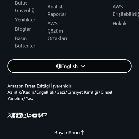
Bulut
Analist
AWS
Güvenliği
Raporları
Erişilebilirli
Yenilikler
AWS
Hukuk
Bloglar
Çözüm
Basın
Ortakları
Bültenleri
English
Amazon Fırsat Eşitliği İşverenidir:
Azınlık/Kadın/Engellilik/Gazi/Cinsiyet Kimliği/Cinsel
Yönelim/Yaş.
Başa dönün