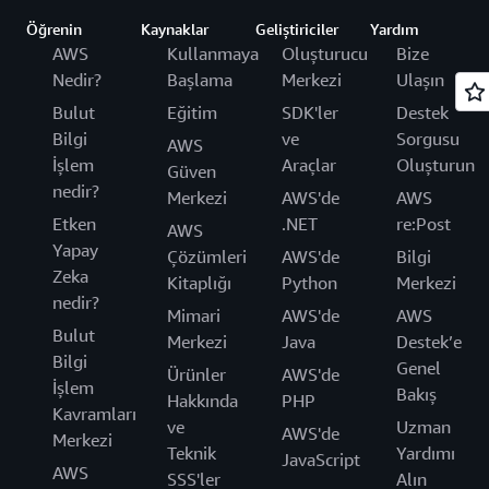
Öğrenin
Kaynaklar
Geliştiriciler
Yardım
AWS
Kullanmaya
Oluşturucu
Bize
Nedir?
Başlama
Merkezi
Ulaşın
Bulut
Eğitim
SDK'ler
Destek
Bilgi
ve
Sorgusu
AWS
İşlem
Araçlar
Oluşturun
Güven
nedir?
Merkezi
AWS'de
AWS
Etken
.NET
re:Post
AWS
Yapay
Çözümleri
AWS'de
Bilgi
Zeka
Kitaplığı
Python
Merkezi
nedir?
Mimari
AWS'de
AWS
Bulut
Merkezi
Java
Destek’e
Bilgi
Genel
Ürünler
AWS'de
İşlem
Bakış
Hakkında
PHP
Kavramları
ve
Uzman
AWS'de
Merkezi
Teknik
Yardımı
JavaScript
AWS
SSS'ler
Alın