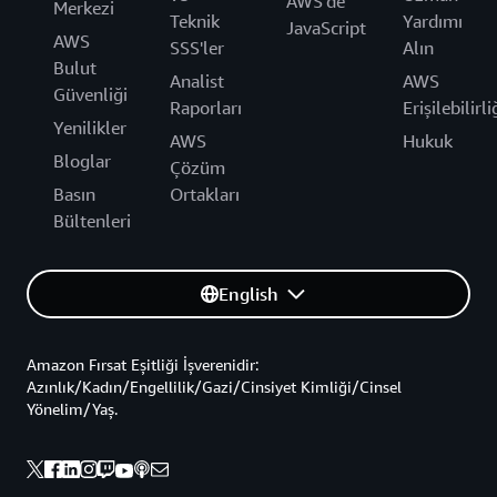
AWS'de
Merkezi
Teknik
Yardımı
JavaScript
AWS
SSS'ler
Alın
Bulut
Analist
AWS
Güvenliği
Raporları
Erişilebilirli
Yenilikler
AWS
Hukuk
Bloglar
Çözüm
Basın
Ortakları
Bültenleri
English
Amazon Fırsat Eşitliği İşverenidir:
Azınlık/Kadın/Engellilik/Gazi/Cinsiyet Kimliği/Cinsel
Yönelim/Yaş.