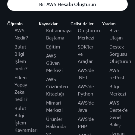
Bir AWS Hesabı Oluşturun
Öğrenin
Kaynaklar
Geliştiriciler
Yardım
AWS
Kullanmaya
Oluşturucu
Bize
Nedir?
Başlama
Merkezi
Ulaşın
Bulut
Eğitim
SDK'ler
Destek
Bilgi
ve
Sorgusu
AWS
İşlem
Araçlar
Oluşturun
Güven
nedir?
Merkezi
AWS'de
AWS
Etken
.NET
re:Post
AWS
Yapay
Çözümleri
AWS'de
Bilgi
Zeka
Kitaplığı
Python
Merkezi
nedir?
Mimari
AWS'de
AWS
Bulut
Merkezi
Java
Destek’e
Bilgi
Genel
Ürünler
AWS'de
İşlem
Bakış
Hakkında
PHP
Kavramları
ve
Uzman