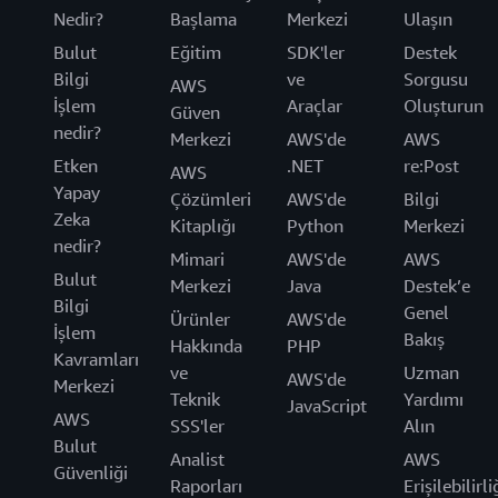
Nedir?
Başlama
Merkezi
Ulaşın
Bulut
Eğitim
SDK'ler
Destek
Bilgi
ve
Sorgusu
AWS
İşlem
Araçlar
Oluşturun
Güven
nedir?
Merkezi
AWS'de
AWS
Etken
.NET
re:Post
AWS
Yapay
Çözümleri
AWS'de
Bilgi
Zeka
Kitaplığı
Python
Merkezi
nedir?
Mimari
AWS'de
AWS
Bulut
Merkezi
Java
Destek’e
Bilgi
Genel
Ürünler
AWS'de
İşlem
Bakış
Hakkında
PHP
Kavramları
ve
Uzman
AWS'de
Merkezi
Teknik
Yardımı
JavaScript
AWS
SSS'ler
Alın
Bulut
Analist
AWS
Güvenliği
Raporları
Erişilebilirli