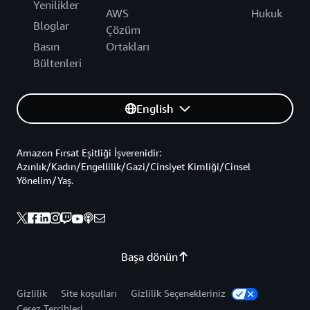
Yenilikler
AWS
Hukuk
Bloglar
Çözüm
Basın
Ortakları
Bültenleri
English
Amazon Fırsat Eşitliği İşverenidir:
Azınlık/Kadın/Engellilik/Gazi/Cinsiyet Kimliği/Cinsel
Yönelim/Yaş.
Başa dönün
Gizlilik
Site koşulları
Gizlilik Seçenekleriniz
Çerez Tercihleri