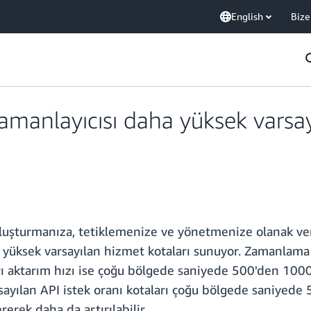
English
Bize
anlayıcısı daha yüksek varsayı
oluşturmanıza, tetiklemenize ve yönetmenize olanak v
yüksek varsayılan hizmet kotaları sunuyor. Zamanlama s
 aktarım hızı ise çoğu bölgede saniyede 500'den 1000'
ılan API istek oranı kotaları çoğu bölgede saniyede 50
rek daha da artırılabilir.