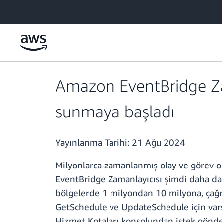
Ana İçeriğe Atla
Amazon EventBridge Zam
sunmaya başladı
Yayınlanma Tarihi:
21 Ağu 2024
Milyonlarca zamanlanmış olay ve görev 
EventBridge Zamanlayıcısı şimdi daha da 
bölgelerde 1 milyondan 10 milyona, çağrı
GetSchedule ve UpdateSchedule için varsay
Hizmet Kotaları konsolundan istek göndere