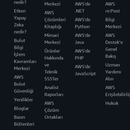
nedir?
Merkezi
AWS'de
AWS
Etken
.NET
re:Post
AWS
Yapay
Çözümleri
AWS'de
Bilgi
Zeka
Kitaplığı
Python
Merkezi
nedir?
Mimari
AWS'de
AWS
Bulut
Merkezi
Java
Destek’e
Bilgi
Genel
Ürünler
AWS'de
İşlem
Bakış
Hakkında
PHP
Kavramları
ve
Uzman
AWS'de
Merkezi
Teknik
Yardımı
JavaScript
AWS
SSS'ler
Alın
Bulut
Analist
AWS
Güvenliği
Raporları
Erişilebilirli
Yenilikler
AWS
Hukuk
Bloglar
Çözüm
Basın
Ortakları
Bültenleri