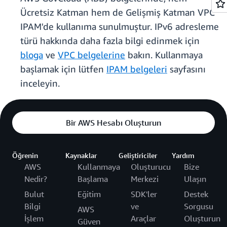
Ücretsiz Katman hem de Gelişmiş Katman VPC
IPAM'de kullanıma sunulmuştur. IPv6 adresleme
türü hakkında daha fazla bilgi edinmek için
bloga
ve
VPC belgelerine
bakın. Kullanmaya
başlamak için lütfen
IPAM belgeleri
sayfasını
inceleyin.
Bir AWS Hesabı Oluşturun
Öğrenin
Kaynaklar
Geliştiriciler
Yardım
AWS
Kullanmaya
Oluşturucu
Bize
Nedir?
Başlama
Merkezi
Ulaşın
Bulut
Eğitim
SDK'ler
Destek
Bilgi
ve
Sorgusu
AWS
İşlem
Araçlar
Oluşturun
Güven