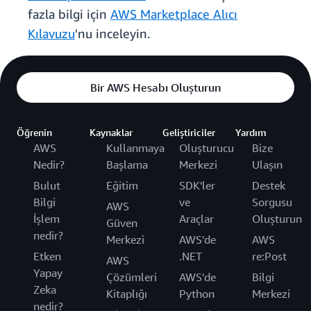
fazla bilgi için
AWS Marketplace Alıcı
Kılavuzu
'nu inceleyin.
Bir AWS Hesabı Oluşturun
Öğrenin
Kaynaklar
Geliştiriciler
Yardım
AWS
Kullanmaya
Oluşturucu
Bize
Nedir?
Başlama
Merkezi
Ulaşın
Bulut
Eğitim
SDK'ler
Destek
Bilgi
ve
Sorgusu
AWS
İşlem
Araçlar
Oluşturun
Güven
nedir?
Merkezi
AWS'de
AWS
Etken
.NET
re:Post
AWS
Yapay
Çözümleri
AWS'de
Bilgi
Zeka
Kitaplığı
Python
Merkezi
nedir?