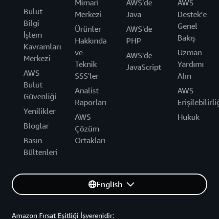
Mimari
AWS'de
AWS
Bulut
Merkezi
Java
Destek’e
Bilgi
Genel
Ürünler
AWS'de
İşlem
Bakış
Hakkında
PHP
Kavramları
ve
Uzman
AWS'de
Merkezi
Teknik
Yardımı
JavaScript
AWS
SSS'ler
Alın
Bulut
Analist
AWS
Güvenliği
Raporları
Erişilebilirli
Yenilikler
AWS
Hukuk
Bloglar
Çözüm
Basın
Ortakları
Bültenleri
English
Amazon Fırsat Eşitliği İşverenidir: