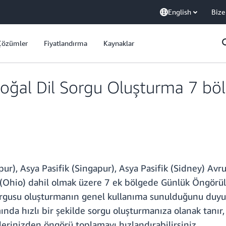
English
Bize
Çözümler
Fiyatlandırma
Kaynaklar
al Dil Sorgu Oluşturma 7 böl
r), Asya Pasifik (Singapur), Asya Pasifik (Sidney) Avru
 (Ohio) dahil olmak üzere 7 ek bölgede Günlük Öngörül
rgusu oluşturmanın genel kullanıma sunulduğunu duyurdu
ında hızlı bir şekilde sorgu oluşturmanıza olanak tanır,
erinizden öngörü toplamayı hızlandırabilirsiniz.