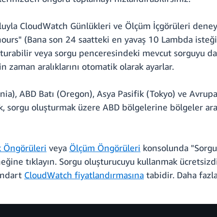
luyla CloudWatch Günlükleri ve Ölçüm İçgörüleri deneyi
urs" (Bana son 24 saatteki en yavaş 10 Lambda isteğini 
turabilir veya sorgu penceresindeki mevcut sorguyu daral
in zaman aralıklarını otomatik olarak ayarlar.
ia), ABD Batı (Oregon), Asya Pasifik (Tokyo) ve Avrupa 
k, sorgu oluşturmak üzere ABD bölgelerine bölgeler aras
 Öngörüleri
veya
Ölçüm Öngörüleri
konsolunda "Sorgu o
neğine tıklayın. Sorgu oluşturucuyu kullanmak ücretsizd
andart
CloudWatch fiyatlandırmasına
tabidir. Daha fazla