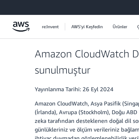
Ana İçeriğe Atla
re:Invent
AWS'yi Keşfedin
Ürünler
Amazon CloudWatch Doğ
sunulmuştur
Yayınlanma Tarihi:
26 Eyl 2024
Amazon CloudWatch, Asya Pasifik (Singapu
(İrlanda), Avrupa (Stockholm), Doğu ABD
zeka tarafından desteklenen doğal dil so
günlükleriniz ve ölçüm verileriniz bağlam
ihtiyaç duymadan gözlemlenebilirlik veril