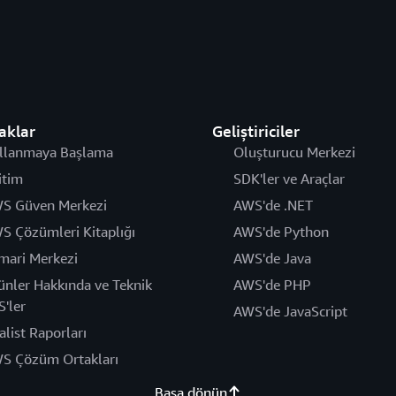
aklar
Geliştiriciler
llanmaya Başlama
Oluşturucu Merkezi
itim
SDK'ler ve Araçlar
S Güven Merkezi
AWS'de .NET
S Çözümleri Kitaplığı
AWS'de Python
mari Merkezi
AWS'de Java
ünler Hakkında ve Teknik
AWS'de PHP
S'ler
AWS'de JavaScript
alist Raporları
S Çözüm Ortakları
Başa dönün