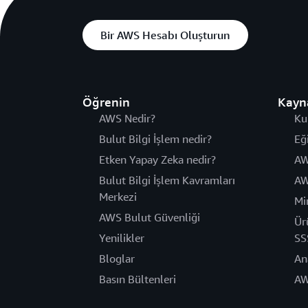
Bir AWS Hesabı Oluşturun
Öğrenin
Kayn
AWS Nedir?
Ku
Bulut Bilgi İşlem nedir?
Eğ
Etken Yapay Zeka nedir?
AW
Bulut Bilgi İşlem Kavramları
AW
Merkezi
Mi
AWS Bulut Güvenliği
Ür
Yenilikler
SS
Bloglar
An
Basın Bültenleri
AW