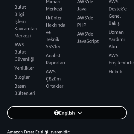
Mimari
AWS'de
AWS
Bulut
Merkezi
Java
Destek’e
Bilgi
Genel
Ürünler
AWS'de
İşlem
Bakış
Hakkında
PHP
Kavramları
ve
Uzman
AWS'de
Merkezi
Teknik
Yardımı
JavaScript
AWS
SSS'ler
Alın
Bulut
Analist
AWS
Güvenliği
Raporları
Erişilebilirli
Yenilikler
AWS
Hukuk
Bloglar
Çözüm
Basın
Ortakları
Bültenleri
English
Amazon Fırsat Eşitliği İşverenidir: