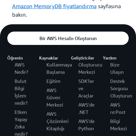
Amazon MemoryDB fiyatlandırma
sayfasına
bakın.
Bir AWS Hesabı Oluşturun
Öğrenin
Kaynaklar
Geliştiriciler
Yardım
AWS
Kullanmaya
Oluşturucu
Bize
Nedir?
Başlama
Merkezi
Ulaşın
Bulut
Eğitim
SDK'ler
Destek
Bilgi
ve
Sorgusu
AWS
İşlem
Araçlar
Oluşturun
Güven
nedir?
Merkezi
AWS'de
AWS
Etken
.NET
re:Post
AWS
Yapay
Çözümleri
AWS'de
Bilgi
Zeka
Kitaplığı
Python
Merkezi
nedir?