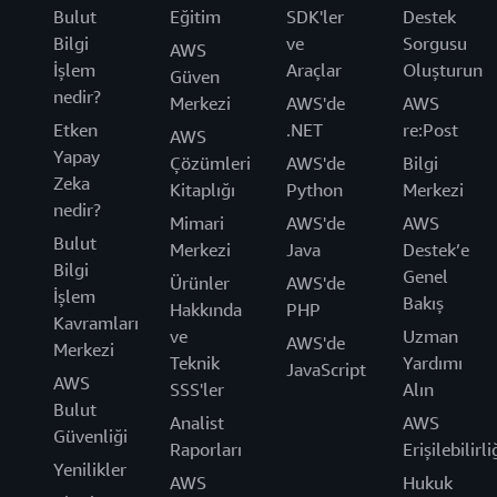
Bulut
Eğitim
SDK'ler
Destek
Bilgi
ve
Sorgusu
AWS
İşlem
Araçlar
Oluşturun
Güven
nedir?
Merkezi
AWS'de
AWS
Etken
.NET
re:Post
AWS
Yapay
Çözümleri
AWS'de
Bilgi
Zeka
Kitaplığı
Python
Merkezi
nedir?
Mimari
AWS'de
AWS
Bulut
Merkezi
Java
Destek’e
Bilgi
Genel
Ürünler
AWS'de
İşlem
Bakış
Hakkında
PHP
Kavramları
ve
Uzman
AWS'de
Merkezi
Teknik
Yardımı
JavaScript
AWS
SSS'ler
Alın
Bulut
Analist
AWS
Güvenliği
Raporları
Erişilebilirli
Yenilikler
AWS
Hukuk