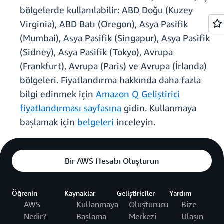
bölgelerde kullanılabilir: ABD Doğu (Kuzey
Virginia), ABD Batı (Oregon), Asya Pasifik
(Mumbai), Asya Pasifik (Singapur), Asya Pasifik
(Sidney), Asya Pasifik (Tokyo), Avrupa
(Frankfurt), Avrupa (Paris) ve Avrupa (İrlanda)
bölgeleri. Fiyatlandırma hakkında daha fazla
bilgi edinmek için
Amazon Q Geliştirici
fiyatlandırması sayfasına
gidin. Kullanmaya
başlamak için
belgeleri
inceleyin.
Bir AWS Hesabı Oluşturun
Öğrenin
Kaynaklar
Geliştiriciler
Yardım
AWS
Kullanmaya
Oluşturucu
Bize
Nedir?
Başlama
Merkezi
Ulaşın