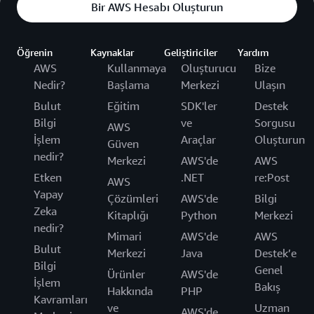
Bir AWS Hesabı Oluşturun
Öğrenin
Kaynaklar
Geliştiriciler
Yardım
AWS
Kullanmaya
Oluşturucu
Bize
Nedir?
Başlama
Merkezi
Ulaşın
Bulut
Eğitim
SDK'ler
Destek
Bilgi
ve
Sorgusu
AWS
İşlem
Araçlar
Oluşturun
Güven
nedir?
Merkezi
AWS'de
AWS
Etken
.NET
re:Post
AWS
Yapay
Çözümleri
AWS'de
Bilgi
Zeka
Kitaplığı
Python
Merkezi
nedir?
Mimari
AWS'de
AWS
Bulut
Merkezi
Java
Destek’e
Bilgi
Genel
Ürünler
AWS'de
İşlem
Bakış
Hakkında
PHP
Kavramları
ve
Uzman
AWS'de