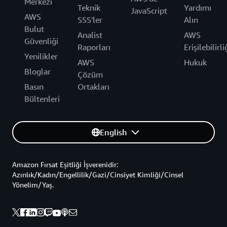
Merkezi
Teknik
Yardımı
JavaScript
AWS
SSS'ler
Alın
Bulut
Analist
AWS
Güvenliği
Raporları
Erişilebilirli
Yenilikler
AWS
Hukuk
Bloglar
Çözüm
Basın
Ortakları
Bültenleri
English
Amazon Fırsat Eşitliği İşverenidir:
Azınlık/Kadın/Engellilik/Gazi/Cinsiyet Kimliği/Cinsel
Yönelim/Yaş.